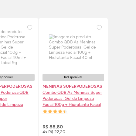
isponível
Indisponível
PERPODEROSAS
MENINAS SUPERPODEROSAS
 Poderosa QDB
Combo QDB As Meninas Super
uper
Poderosas: Gel de Limpeza
 de Limpeza
Facial 100g + Hidratante Facial
Hidratante Facial
40ml
nte Labial 9g
ISE-ME
AVISE-ME
R$ 88,80
4x R$ 22,20