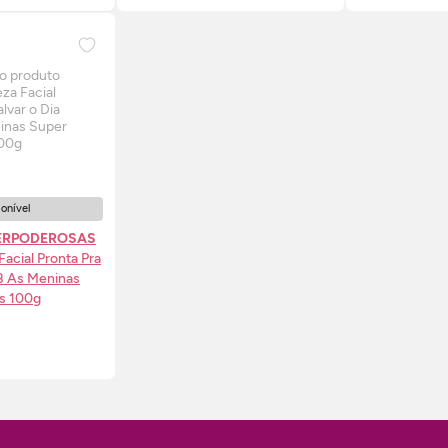
ponível
ERPODEROSAS
Facial Pronta Pra
B As Meninas
s 100g
SE-ME