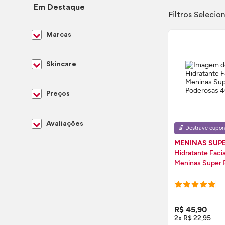
Em Destaque
Filtros Selecio
Marcas
Skincare
Preços
Avaliações
🔓 Destrave cupon
MENINAS SUP
Hidratante Faci
Meninas Super 
COMPRE
R$ 45,90
2x R$ 22,95