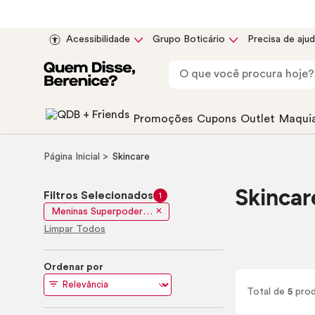
Acessibilidade
Grupo Boticário
Precisa de aju
Promoções
Cupons
Outlet
Maqui
Página Inicial
Skincare
Skincar
Filtros Selecionados
1
Meninas Superpoderosas
Limpar Todos
Ordenar por
Total de
5
prod