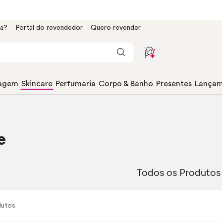
da?
Portal do revendedor
Quero revender
agem
Skincare
Perfumaria
Corpo & Banho
Presentes
Lançam
e
Todos os Produtos
utos