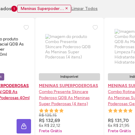
nados
Meninas Superpoderosas
Limpar Todos
1
s
Indisponível
Ind
ERPODEROSAS
MENINAS SUPERPODEROSAS
MENINAS SU
al QDB As
Combo Presente
Skincare
Combo Rotina
Poderosas 40ml
Poderoso QDB As Meninas
As Meninas S
Super Poderosas (4 itens)
Poderosas:Gel
Facial 100g + 
R$ 135,15
40ml + Hidrata
 AGORA ❯
AVISE-ME
AV
R$ 132,69
R$ 131,70
6x R$ 22,12
6x R$ 21,95
ADICIONAR À SACOLA
Frete Grátis
Frete Grátis