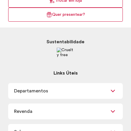
Trocar em loja
Quer presentear?
Sustentabilidade
Links Úteis
Departamentos
Maquiagem
Revenda
Skincare
Corpo e Banho
Já sou Revendedor
Presentes