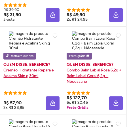
R$ 39,90
R$ 31,90
R$ 49,90
ADICIONAR À SACOLA
ADIC
à vista
2x R$ 24,95
🔓 Destrave cupons
Frete grátis 🚚
QUEM DISSE, BERENICE?
QUEM DISSE, BERENICE?
Cremão Hidratante Repara e
Combo Balm Labial Rosa 6,2g +
Acalma
Skin
.q 30ml
Balm Labial Coral 6,2g +
Nécessarie
R$ 122,70
R$ 57,90
6x R$ 20,45
ADICIONAR À SACOLA
ADIC
2x R$ 28,95
Frete Grátis