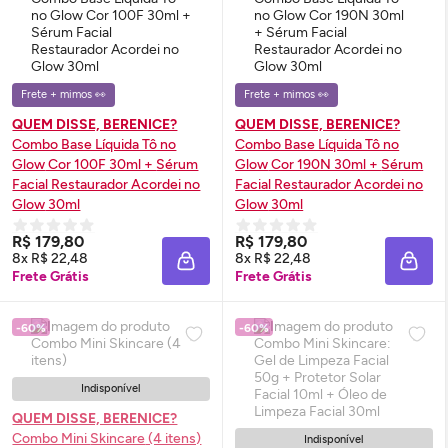
Frete + mimos 👀
Frete + mimos 👀
QUEM DISSE, BERENICE?
QUEM DISSE, BERENICE?
Combo Base Líquida Tô no
Combo Base Líquida Tô no
Glow
Cor 100F 30ml +
Sérum
Glow
Cor 190N 30ml +
Sérum
Facial Restaurador Acordei no
Facial Restaurador Acordei no
Glow
30ml
Glow
30ml
R$ 179,80
R$ 179,80
8x R$ 22,48
8x R$ 22,48
ADICIONAR À SACOLA
ADIC
Frete Grátis
Frete Grátis
-60%
-60%
Indisponível
QUEM DISSE, BERENICE?
Combo Mini
Skincare
(4 itens)
Indisponível