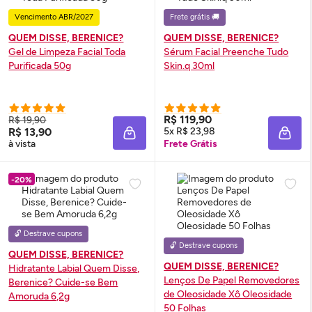
Vencimento ABR/2027
Frete grátis 🚚
QUEM DISSE, BERENICE?
QUEM DISSE, BERENICE?
Gel de Limpeza Facial Toda
Sérum
Facial Preenche Tudo
Purificada 50g
Skin
.q 30ml
R$ 119,90
R$ 19,90
R$ 13,90
5x R$ 23,98
ADICIONAR À SACOLA
ADIC
à vista
Frete Grátis
-20%
🔓 Destrave cupons
🔓 Destrave cupons
QUEM DISSE, BERENICE?
QUEM DISSE, BERENICE?
Hidratante Labial Quem Disse,
Lenços De Papel Removedores
Berenice? Cuide-se Bem
de Oleosidade Xô Oleosidade
Amoruda 6,2g
50 Folhas