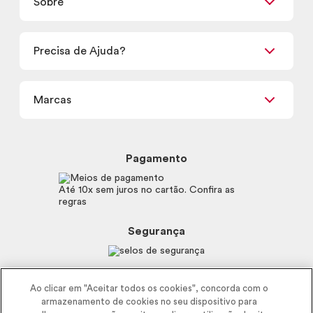
Sobre
Quero ser Revendedor
Promoções
Encontre um Revendedor
Retirada em Loja
Precisa de Ajuda?
Nossas Lojas
Termos de uso
Meus Pedidos
Carga Tributária
Marcas
Frete e Entrega
Política de Privacidade
Trocas e Devoluções
Proteja-se Contra Fraudes
Beleza na Web
Perguntas Frequentes
Preferências de Cookies
Boticário
Mapa do Site
Pagamento
Consumidor.gov.br
Eudora
Fale Conosco
Código de defesa do consumidor
Vult
Até 10x sem juros no cartão. Confira as
E-mail
Trabalhe com a gente
regras
O.U.i
Sustentabilidade
Truss
Recicla
Segurança
Dr. Jones
Recomendações Covid19
Menu de Makes
Siga a empresa nas redes
Ao clicar em "Aceitar todos os cookies", concorda com o
armazenamento de cookies no seu dispositivo para