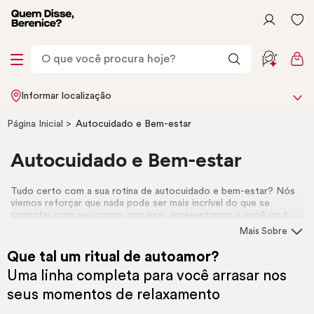
Informar localização
Página Inicial
Autocuidado e Bem-estar
Autocuidado e Bem-estar
Tudo certo com a sua rotina de autocuidado e bem-estar? Nós
viemos reforçar que nada pode ser mais incrível do que se
conectar com seu corpo, por isso, apresentamos a você os 4
produtos de
Prazer, Berê!
, a linha de cuidados que chegou para
Mais Sobre
fazer parte da sua rotina de forma prazerosa, leve e divertida. <3
Que tal um ritual de autoamor?
Uma linha completa para você arrasar nos
seus momentos de relaxamento