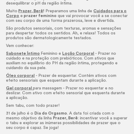
desequilibrar o pH da região íntima.
Muito
Prazer, Berê
!
Preparamos uma linha de
Cuidados para o
Corpo
e
prazer feminino
que vai provocar você a se conectar
com seu corpo de uma forma prazerosa, leve e divertida.
São produtos sensoriais, com texturas, aromas e sensações
para despertar todos os sentidos. Ah, e relaxa! Todos os
produtos são dermatologicamente testados.
Vem conhecer:
Sabonete Íntimo
Feminino e
Loção Corporal
- Prazer no
cuidado e na proteção com prebióticos. Com ativos que
auxiliam no equilíbrio do PH da região íntima, protegendo e
cuidando da sua pele.
Óleo corporal
- Prazer de esquentar. Contém ativos com
efeito sensoriais que esquentam durante a aplicação.
Gel corporal
para massagem
-
Prazer no esquentar e no
deslizar. Com ativo com efeito sensorial que esquenta durante
a aplicação.
Sem tabu, com todo prazer!
31 de julho é o
Dia do Orgasmo
. A data foi criada com o
mesmo objetivo da linha
Prazer, Berê
: incentivar você a superar
o tabu e explorar as inúmeras possibilidades de prazer que o
seu corpo é capaz. Se joga!