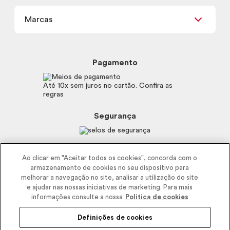
Meus Pedidos
Carga Tributária
Marcas
Frete e Entrega
Política de Privacidade
Trocas e Devoluções
Proteja-se Contra Fraudes
Beleza na Web
Perguntas Frequentes
Preferências de Cookies
Boticário
Mapa do Site
Pagamento
Consumidor.gov.br
Eudora
Fale Conosco
Código de defesa do consumidor
Vult
Até 10x sem juros no cartão. Confira as
E-mail
Trabalhe com a gente
regras
O.U.i
Sustentabilidade
Truss
Recicla
Segurança
Dr. Jones
Recomendações Covid19
Menu de Makes
Siga a empresa nas redes
Ao clicar em "Aceitar todos os cookies", concorda com o
armazenamento de cookies no seu dispositivo para
melhorar a navegação no site, analisar a utilização do site
e ajudar nas nossas iniciativas de marketing. Para mais
informações consulte a nossa
Politica de cookies
Definições de cookies