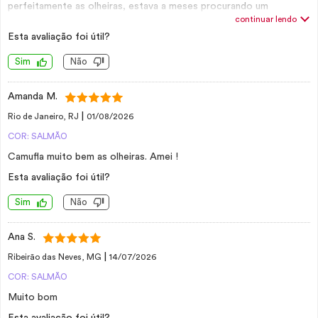
perfeitamente as olheiras, estava a meses procurando um
continuar lendo
corretivo como este. Possuo a cor clara, um bege médio e tenho
olheiras escuras que é difícil esconder, e me atendeu
Esta avaliação foi útil?
perfeitamente.
Sim
Não
Amanda M.
|
Rio de Janeiro, RJ
01/08/2026
COR: SALMÃO
Camufla muito bem as olheiras. Amei !
Esta avaliação foi útil?
Sim
Não
Ana S.
|
Ribeirão das Neves, MG
14/07/2026
COR: SALMÃO
Muito bom