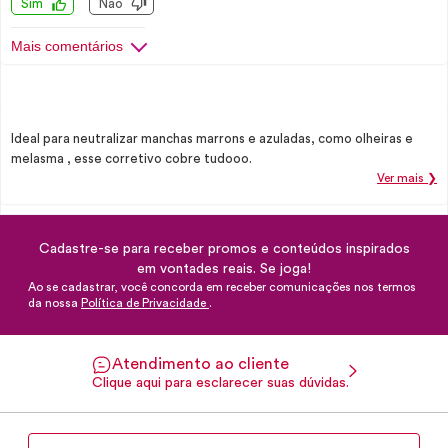
Sim
Não
Mais comentários
Ideal para neutralizar manchas marrons e azuladas, como olheiras e
melasma , esse corretivo cobre tudooo.
Ver mais ❯
Cadastre-se para receber promos e conteúdos inspirados
em vontades reais. Se joga!
Ao se cadastrar, você concorda em receber comunicações nos termos
da nossa
Política de Privacidade
.
Atendimento ao cliente
Clique aqui para esclarecer suas dúvidas.