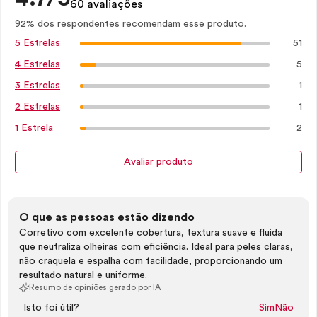
60 avaliações
92% dos respondentes recomendam esse produto.
51
5 Estrelas
5
4 Estrelas
1
3 Estrelas
1
2 Estrelas
2
1 Estrela
Avaliar produto
O que as pessoas estão dizendo
Corretivo com excelente cobertura, textura suave e fluida
que neutraliza olheiras com eficiência. Ideal para peles claras,
não craquela e espalha com facilidade, proporcionando um
resultado natural e uniforme.
Resumo de opiniões gerado por IA
Isto foi útil?
Sim
Não