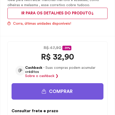
Ideal para neutralizar manchas marrons e azuladas, como
olheiras e melasma , esse corretivo cobre tudooo.
IR PARA OS DETALHES DO PRODUTO
Corra, últimas unidades disponíveis!
R$ 47,90
-31%
R$
32,90
Cashback
- Suas compras podem acumular
créditos
Sobre o
cashback
❯
COMPRAR
Consultar frete e prazo