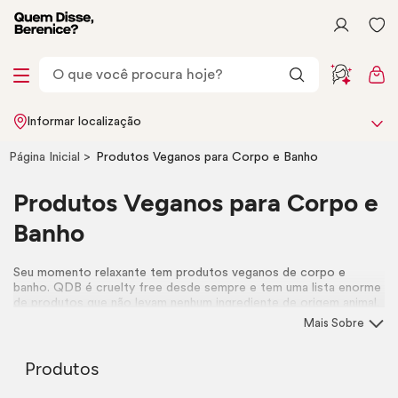
Informar localização
Página Inicial
Produtos Veganos para Corpo e Banho
Produtos Veganos para Corpo e
Banho
Seu momento relaxante tem produtos veganos de corpo e
banho. QDB é
cruelty free
desde sempre e tem uma lista enorme
de produtos que não levam nenhum ingrediente de origem animal.
Conheça todos eles!
Mais Sobre
Produtos