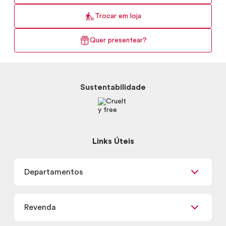
Trocar em loja
Quer presentear?
Sustentabilidade
Links Úteis
Departamentos
Maquiagem
Revenda
Skincare
Corpo e Banho