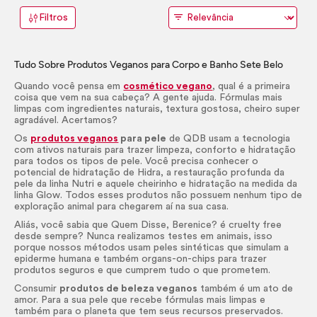
Filtros
Tudo Sobre Produtos Veganos para Corpo e Banho Sete Belo
Quando você pensa em
cosmético vegano
, qual é a primeira
coisa que vem na sua cabeça? A gente ajuda. Fórmulas mais
limpas com ingredientes naturais, textura gostosa, cheiro super
agradável. Acertamos?
Os
produtos veganos
para pele
de QDB usam a tecnologia
com ativos naturais para trazer limpeza, conforto e hidratação
para todos os tipos de pele. Você precisa conhecer o
potencial de hidratação de Hidra, a restauração profunda da
pele da linha Nutri e aquele cheirinho e hidratação na medida da
linha
Glow
. Todos esses produtos não possuem nenhum tipo de
exploração animal para chegarem aí na sua casa.
Aliás, você sabia que Quem Disse, Berenice? é
cruelty free
desde sempre? Nunca realizamos testes em animais, isso
porque nossos métodos usam peles sintéticas que simulam a
epiderme humana e também organs-
on
-chips para trazer
produtos seguros e que cumprem tudo o que prometem.
Consumir
produtos de beleza veganos
também é um ato de
amor. Para a sua pele que recebe fórmulas mais limpas e
também para o planeta que tem seus recursos preservados.