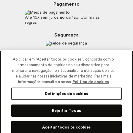
Boticário
Mapa do Site
Pagamento
Consumidor.gov.br
Eudora
Fale Conosco
Código de defesa do consumidor
Vult
Até 10x sem juros no cartão. Confira as
E-mail
Trabalhe com a gente
regras
O.U.i
Sustentabilidade
Truss
Recicla
Segurança
Dr. Jones
Recomendações Covid19
Menu de Makes
Siga a empresa nas redes
Ao clicar em "Aceitar todos os cookies", concorda com o
armazenamento de cookies no seu dispositivo para
melhorar a navegação no site, analisar a utilização do site
e ajudar nas nossas iniciativas de marketing. Para mais
informações consulte a nossa
Politica de cookies
Definições de cookies
2025 - Interbelle Comércio de Produtos de Beleza LTDA.
Rodovia Régis Bitencourt, Km 437, Ribeirão Vermelho, Registro, SP,
Rejeitar Todos
CEP 11900-000 | CNPJ/MF 11.137.051/0406-41 IE 574.066.180.111
R$
53,80
Comprar
Pode Confiar
Aceitar todos os cookies
2x R$ 26,90 no cartão