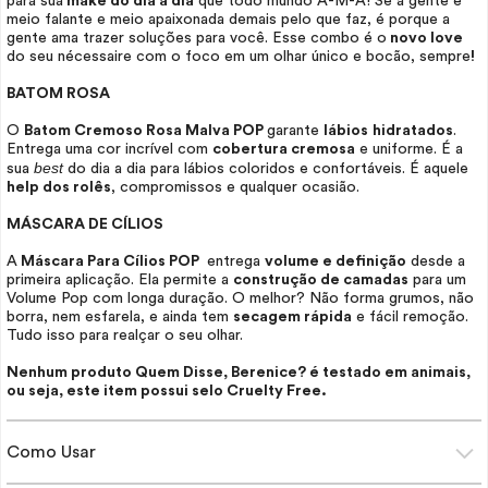
para sua
make
do dia a dia
que todo mundo A-M-A! Se a gente é
meio falante e meio apaixonada demais pelo que faz, é porque a
gente ama trazer soluções para você. Esse combo é o
novo love
do seu
nécessaire
com o foco em um olhar único e bocão, sempre
!
BATOM ROSA
O
Batom Cremoso Rosa Malva POP
garante
lábios
hidratados
.
Entrega uma cor incrível com
cobertura cremosa
e uniforme. É a
best
sua
do dia a dia para lábios coloridos e confortáveis. É aquele
help dos rolês
, compromissos e qualquer ocasião.
MÁSCARA DE CÍLIOS
A
Máscara Para Cílios POP
entrega
volume e definição
desde a
primeira aplicação. Ela permite a
construção de camadas
para um
Volume Pop com longa duração. O melhor? Não forma grumos, não
borra, nem esfarela, e ainda tem
secagem rápida
e fácil remoção.
Tudo isso para realçar o seu olhar.
Nenhum produto Quem Disse, Berenice? é testado em animais,
ou seja, este item possui selo
Cruelty Free.
Como Usar