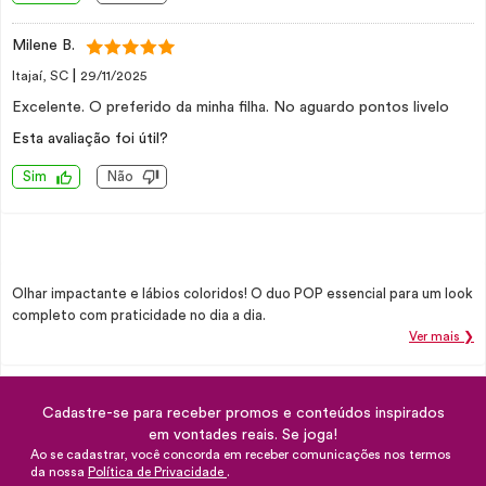
Milene B.
|
Itajaí, SC
29/11/2025
Excelente. O preferido da minha filha. No aguardo pontos livelo
Esta avaliação foi útil?
Sim
Não
Olhar impactante e lábios coloridos! O duo POP essencial para um look
completo com praticidade no dia a dia.
Ver mais ❯
Cadastre-se para receber promos e conteúdos inspirados
em vontades reais. Se joga!
Ao se cadastrar, você concorda em receber comunicações nos termos
da nossa
Política de Privacidade
.