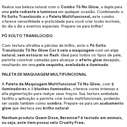
Realce sua beleza natural com o
Combo Tô No
Glow
, a dupla para
uma
pele radiante e luminosa
em qualquer ocasião. Combinando o
Pó Solto Translúcido
e a
Paleta Multifuncional,
este combo
oferece versatilidade e praticidade para você criar
looks
incríveis,
do dia a dia a eventos especiais. Prepare-se para brilhar!
PÓ SOLTO TRANSLÚCIDO
Com textura ultrafina e pérolas de brilho, este o
Pó Solto
Translúcido Tô No
Glow
Cor 5 sela a maquiagem
com um
viço
natural
,
sem estourar no flash
. Ideal para todos os tipos de pele,
permite construir camadas para alcançar o
efeito
glow
desejado,
resultando em uma
pele sequinha, aveludada e iluminada
.
PALETA DE MAQUIAGEM MULTIFUNCIONAL
A
Paleta de Maquiagem Multifuncional Tô No
Glow
, com
2
iluminadores
e 2
blushes
iluminados,
oferece cores intensas e
alta pigmentação para realçar seus traços. Sua textura aveludada
facilita a aplicação e permite criar
looks
multifuncionais, podendo
ser usada também como
sombra
. Prepare-se para um
acabamento
glow
que destaca seu
brilho natural
.
Nenhum produto Quem Disse, Berenice? é testado em animais,
ou seja, este item possui selo
Cruelty Free.