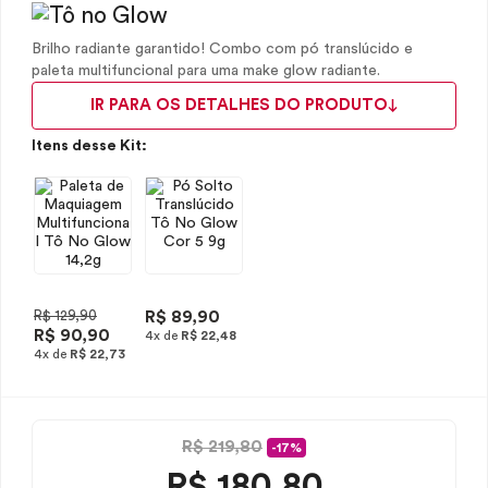
Brilho radiante garantido! Combo com pó translúcido e
paleta multifuncional para uma make glow radiante.
IR PARA OS DETALHES DO PRODUTO
Itens desse Kit:
R$ 129,90
R$ 89,90
R$ 90,90
4x de
R$ 22,48
4x de
R$ 22,73
R$ 219,80
-17%
R$
180,80