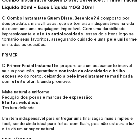
Combo Instamatte Quem Disse, Berenice?:
Primer
Facial
Líquido 20ml + Base Líquida 110Q 30ml
O
Combo Instamatte Quem Disse, Berenice?
é composto por
dois produtos maravilhosos, que se tornarão indispensáveis na vida
de quem ama uma maquiagem impecável. Com uma durabilidade
impressionante e
efeito antioleosidade
, esses dois itens logo se
tornarão seus favoritos, assegurando cuidado e uma
pele uniforme
em todas as ocasiões.
PRIMER
O
Primer
Facial Instamatte
proporciona um acabamento incrível
na sua produção, garantindo
controle da oleosidade e brilho
excessivo
do rosto, deixando a
pele imediatamente matificada
com
efeito blur
. E ainda promove:
Make
natural e uniforme;
Redução dos
poros e marcas de expressão
;
Efeito aveludado
;
Textura delicada.
Um item indispensável para entregar uma finalização mais simples e
fácil, sendo ainda ideal para fotos com flash, pois não estoura a luz
e te dá um ar super natural.