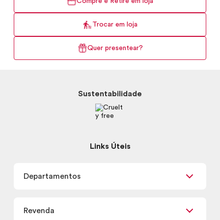
Compre e Retire em loja
Trocar em loja
Quer presentear?
Sustentabilidade
Links Úteis
Departamentos
Maquiagem
Revenda
Skincare