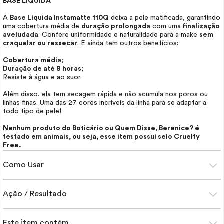
BASE LÍQUIDA
A
Base Líquida Instamatte 110Q
deixa a pele matificada, garantindo
uma cobertura média de
duração prolongada
com uma
finalização
aveludada
. Confere uniformidade e naturalidade para a
make
sem
craquelar ou ressecar
. E ainda tem outros benefícios:
Cobertura média
;
Duração de até 8 horas
;
Resiste à água e ao suor.
Além disso, ela tem secagem rápida e não acumula nos poros ou
linhas finas. Uma das 27 cores incríveis da linha para se adaptar a
todo tipo de pele!
Nenhum produto do Boticário ou Quem Disse, Berenice? é
testado em animais, ou seja, esse item possui selo
Cruelty
Free.
Como Usar
Ação / Resultado
Este item contém