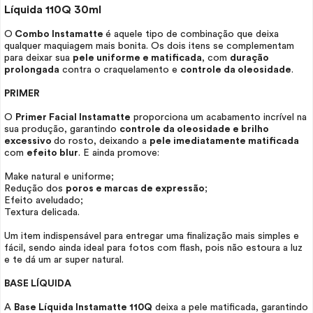
Líquida 110Q 30ml
O
Combo Instamatte
é aquele tipo de combinação que deixa
qualquer maquiagem mais bonita. Os dois itens se complementam
para deixar sua
pele uniforme e matificada
, com
duração
prolongada
contra o craquelamento e
controle da oleosidade
.
PRIMER
O
Primer
Facial Instamatte
proporciona um acabamento incrível na
sua produção, garantindo
controle da oleosidade e brilho
excessivo
do rosto, deixando a
pele imediatamente matificada
com
efeito blur
. E ainda promove:
Make
natural e uniforme;
Redução dos
poros e marcas de expressão
;
Efeito aveludado;
Textura delicada.
Um item indispensável para entregar uma finalização mais simples e
fácil, sendo ainda ideal para fotos com flash, pois não estoura a luz
e te dá um ar super natural.
BASE LÍQUIDA
A
Base Líquida Instamatte 110Q
deixa a pele matificada, garantindo