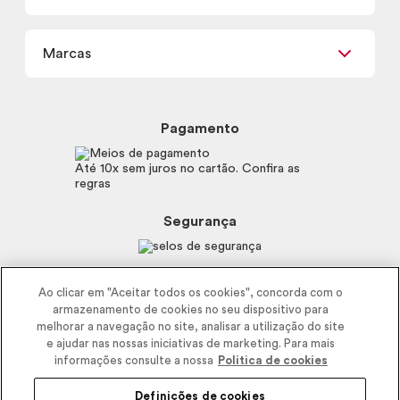
Termos de uso
Meus Pedidos
Carga Tributária
Marcas
Frete e Entrega
Política de Privacidade
Trocas e Devoluções
Proteja-se Contra Fraudes
Beleza na Web
Perguntas Frequentes
Preferências de Cookies
Boticário
Mapa do Site
Pagamento
Consumidor.gov.br
Eudora
Fale Conosco
Código de defesa do consumidor
Vult
Até 10x sem juros no cartão. Confira as
E-mail
Trabalhe com a gente
regras
O.U.i
Sustentabilidade
Truss
Recicla
Segurança
Dr. Jones
Recomendações Covid19
Menu de Makes
Siga a empresa nas redes
Ao clicar em "Aceitar todos os cookies", concorda com o
armazenamento de cookies no seu dispositivo para
melhorar a navegação no site, analisar a utilização do site
e ajudar nas nossas iniciativas de marketing. Para mais
informações consulte a nossa
Politica de cookies
Definições de cookies