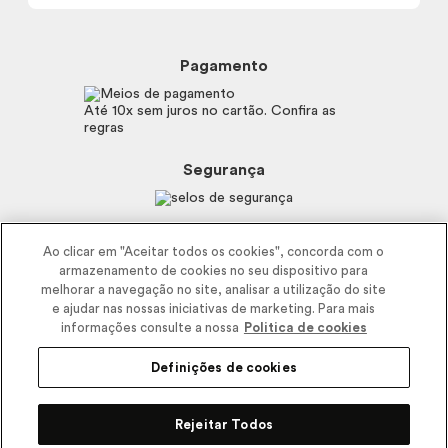
Trocas e Devoluções
Proteja-se Contra Fraudes
Beleza na Web
Perguntas Frequentes
Preferências de Cookies
Boticário
Mapa do Site
Pagamento
Consumidor.gov.br
Eudora
Fale Conosco
Código de defesa do consumidor
Vult
Até 10x sem juros no cartão. Confira as
E-mail
Trabalhe com a gente
regras
O.U.i
Sustentabilidade
Truss
Recicla
Segurança
Dr. Jones
Recomendações Covid19
Menu de Makes
Siga a empresa nas redes
Ao clicar em "Aceitar todos os cookies", concorda com o
armazenamento de cookies no seu dispositivo para
melhorar a navegação no site, analisar a utilização do site
e ajudar nas nossas iniciativas de marketing. Para mais
informações consulte a nossa
Politica de cookies
Definições de cookies
2025 - Interbelle Comércio de Produtos de Beleza LTDA.
Rodovia Régis Bitencourt, Km 437, Ribeirão Vermelho, Registro, SP,
Rejeitar Todos
CEP 11900-000 | CNPJ/MF 11.137.051/0406-41 IE 574.066.180.111