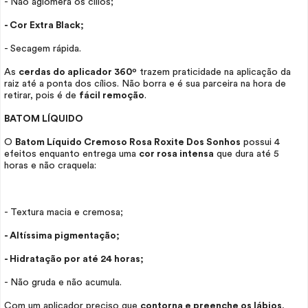
- Não aglomera os cílios;
- Cor Extra Black;
- Secagem rápida.
As
cerdas do aplicador 360º
trazem praticidade na aplicação da
raiz até a ponta dos cílios. Não borra e é sua parceira na hora de
retirar, pois é de
fácil remoção
.
BATOM LÍQUIDO
O
Batom Líquido Cremoso Rosa Roxite Dos Sonhos
possui 4
efeitos enquanto entrega uma
cor rosa intensa
que dura até 5
horas e não craquela:
- Textura macia e cremosa;
- Altíssima pigmentação;
- Hidratação por até 24 horas;
- Não gruda e não acumula.
Com um aplicador preciso que
contorna e preenche os lábios
,