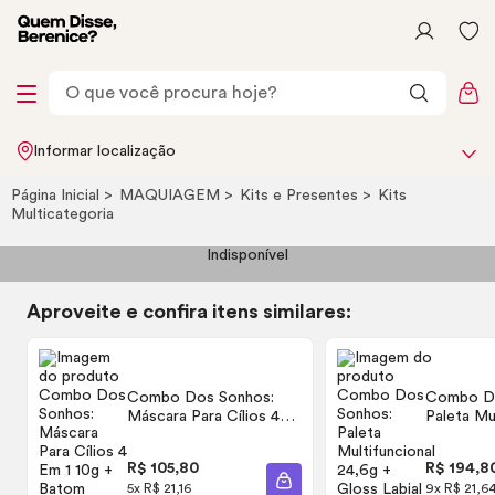
Informar localização
Página Inicial
MAQUIAGEM
Kits e Presentes
Kits
Multicategoria
Indisponível
Aproveite e confira itens similares:
Combo Dos Sonhos:
Combo Do
Máscara Para Cílios 4
Paleta Mu
Em 1 10g + Batom
24,6g +
G
Líquido Rosite 4ml
Rosa Cere
R$ 105,80
R$ 194,8
ADICIONAR À SACOLA
5x R$ 21,16
9x R$ 21,6