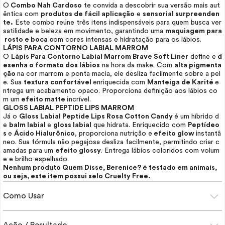
O
Combo Nah Cardoso
te convida a descobrir sua versão mais aut
êntica com
produtos de fácil aplicação
e
sensorial surpreenden
te.
Este combo reúne três itens indispensáveis para quem busca ver
satilidade e beleza em movimento, garantindo uma
maquiagem para
rosto e boca c
om cores intensas e hidratação para os lábios.
LÁPIS PARA CONTORNO LABIAL MARROM
O
Lápis Para Contorno Labial Marrom Brave Soft Liner
define e
d
esenha o formato dos lábios
na hora da
make
. Com
alta pigmenta
ção
na cor marrom e ponta macia, ele desliza facilmente sobre a pel
e. Sua
textura confortável
enriquecida com
Manteiga de Karité
e
ntrega um acabamento opaco. Proporciona definição aos lábios co
m um
efeito matte i
ncrível.
GLOSS
LABIAL PEPTIDE LIPS MARROM
Já o
Gloss
Labial Peptide Lips Rosa Cotton Candy
é um híbrido d
e
balm labial
e
gloss
labial
que hidrata. Enriquecido com
Peptídeo
s
e
Ácido Hialurônico
, proporciona nutrição e
efeito
glow
instantâ
neo. Sua fórmula não pegajosa desliza facilmente, permitindo criar c
amadas para um
efeito
glossy
. Entrega lábios coloridos com volum
e e brilho espelhado.
Nenhum produto Quem Disse, Berenice? é testado em animais,
ou seja, este item possui selo
Cruelty
Free
.
Como Usar