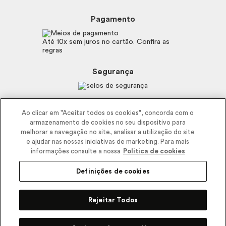
Beleza na Web
Perguntas Frequentes
Preferências de Cookies
Boticário
Mapa do Site
Pagamento
Consumidor.gov.br
Eudora
Fale Conosco
Código de defesa do consumidor
Vult
Até 10x sem juros no cartão. Confira as
E-mail
Trabalhe com a gente
regras
O.U.i
Sustentabilidade
Truss
Recicla
Segurança
Dr. Jones
Recomendações Covid19
Menu de Makes
Siga a empresa nas redes
Ao clicar em "Aceitar todos os cookies", concorda com o
armazenamento de cookies no seu dispositivo para
melhorar a navegação no site, analisar a utilização do site
e ajudar nas nossas iniciativas de marketing. Para mais
informações consulte a nossa
Politica de cookies
Definições de cookies
2025 - Interbelle Comércio de Produtos de Beleza LTDA.
Rodovia Régis Bitencourt, Km 437, Ribeirão Vermelho, Registro, SP,
Rejeitar Todos
CEP 11900-000 | CNPJ/MF 11.137.051/0406-41 IE 574.066.180.111
R$ 137,80
-19%
R$
110,80
Comprar
Pode Confiar