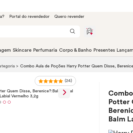
da?
Portal do revendedor
Quero revender
agem
Skincare
Perfumaria
Corpo & Banho
Presentes
Lançam
categoria
Combo Aula de Poções Harry Potter Quem Disse, Berenice?:
(24)
Combo 
Potter
Berenic
Balm L