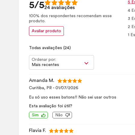
5 E
5/5
24 avaliações
4 E
100% dos respondentes recomendam esse
3 E
produto.
2 E
Avaliar produto
1 Es
Todas avaliações
(24)
Ordenar por:
Mais recentes
Amanda M.
Curitiba, PR
-
01/07/2026
Eu só uso esses batons!! Não sei usar outros
Esta avaliação foi útil?
Sim
Não
Flavia F.