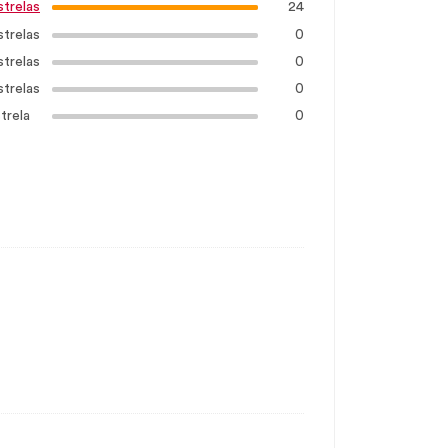
24
strelas
strelas
0
strelas
0
strelas
0
trela
0