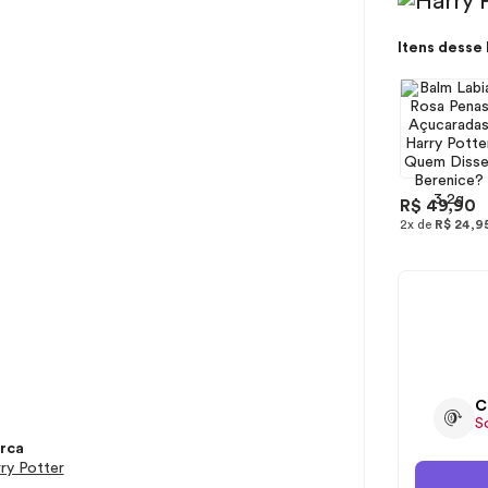
Itens desse 
R$ 49,90
2x de
R$ 24,9
C
S
rca
ry Potter