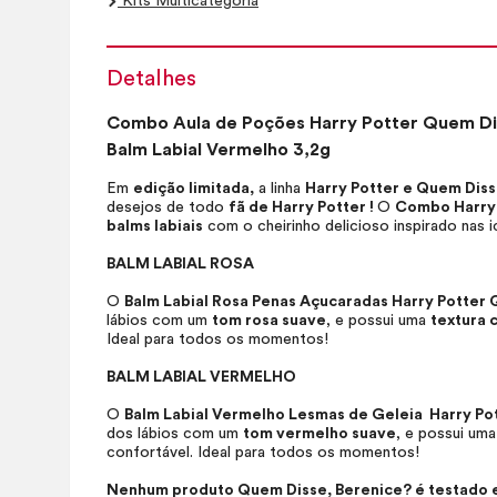
Kits Multicategoria
Detalhes
Combo Aula de Poções Harry Potter Quem Dis
Balm Labial Vermelho 3,2g
Em
edição limitada,
a linha
Harry Potter e Quem Dis
desejos de todo
fã de Harry Potter !
O
Combo Harry 
balms labiais
com o cheirinho delicioso inspirado nas 
BALM LABIAL ROSA
O
Balm Labial Rosa Penas Açucaradas Harry Potter 
lábios com um
tom rosa suave
, e possui uma
textura 
Ideal para todos os momentos!
BALM LABIAL VERMELHO
O
Balm Labial Vermelho Lesmas de Geleia Harry Po
dos lábios com um
tom vermelho suave
, e possui um
confortável. Ideal para todos os momentos!
Nenhum produto Quem Disse, Berenice? é testado em