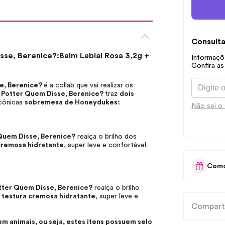
Consulta
se, Berenice?:Balm Labial Rosa 3,2g +
Informaçõe
Confira as
se, Berenice?
é a collab que vai realizar os
Potter Quem Disse, Berenice?
traz
dois
icônicas
sobremesa de Honeydukes:
Não sei o
Quem Disse, Berenice?
realça o brilho dos
cremosa hidratante
, super leve e confortável.
Como
tter Quem Disse, Berenice?
realça o brilho
a
textura cremosa hidratante
, super leve e
Compart
 animais, ou seja, estes itens possuem selo