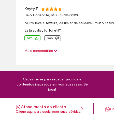
Keyty F.
Belo Horizonte, MG
-
18/05/2026
Muito leve a textura, da um ar de saudável, muito natu
Esta avaliação foi útil?
Sim
Não
Mais comentários
Cadastre-se para receber promos e
conteúdos inspirados em vontades reais. Se
joga!
Atendimento ao cliente
Co
Clique aqui para esclarecer suas dúvidas.