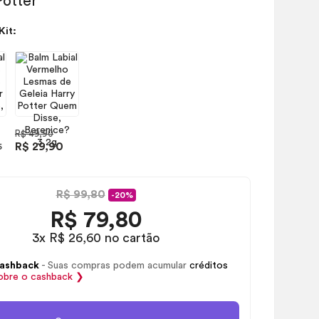
Kit:
R$ 49,90
R$ 29,90
5
R$ 99,80
-20%
R$
79,80
3x R$ 26,60 no cartão
ashback
- Suas compras podem acumular
créditos
obre o
cashback
❯