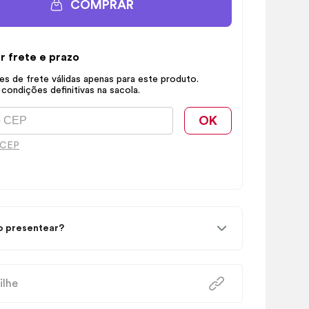
COMPRAR
r frete e prazo
s de frete válidas apenas para este produto.
 condições definitivas na sacola.
OK
 CEP
 presentear?
ilhe