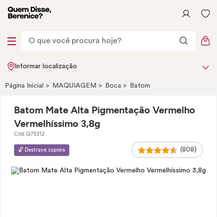
Informar localização
Página Inicial
MAQUIAGEM
Boca
Batom
Batom Mate Alta Pigmentação Vermelho
Vermelhíssimo 3,8g
Cód. Q75312
(808)
🔓 Destrave cupons