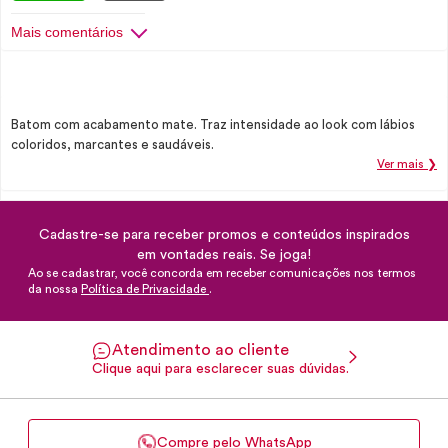
Mais comentários
Batom com acabamento mate. Traz intensidade ao look com lábios
coloridos, marcantes e saudáveis.
Ver mais ❯
Cadastre-se para receber promos e conteúdos inspirados
em vontades reais. Se joga!
Ao se cadastrar, você concorda em receber comunicações nos termos
da nossa
Política de Privacidade
.
Atendimento ao cliente
Clique aqui para esclarecer suas dúvidas.
Compre pelo WhatsApp