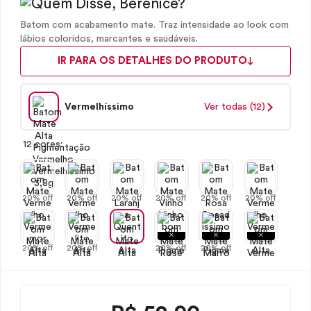
Batom com acabamento mate. Traz intensidade ao look com
lábios coloridos, marcantes e saudáveis.
IR PARA OS DETALHES DO PRODUTO
Vermelhíssimo
Ver todas (12)
12 cores:
20% off
20% off
20% off
20% off
20% off
20% off
20% off
20% off
20% off
20% off