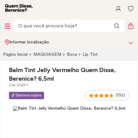
Informar localização
Página Inicial
MAQUIAGEM
Boca
Lip
Tint
Balm Tint Jelly Vermelho Quem Disse,
Berenice? 6,5ml
Cód. Q52811
(132)
🔓 Destrave cupons