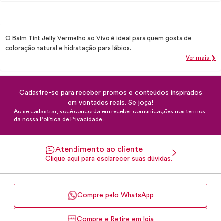
O Balm Tint Jelly Vermelho ao Vivo é ideal para quem gosta de
coloração natural e hidratação para lábios.
Ver mais ❯
Cadastre-se para receber promos e conteúdos inspirados
em vontades reais. Se joga!
Ao se cadastrar, você concorda em receber comunicações nos termos
da nossa
Política de Privacidade
.
Atendimento ao cliente
Clique aqui para esclarecer suas dúvidas.
Compre pelo WhatsApp
Compre e Retire em loja