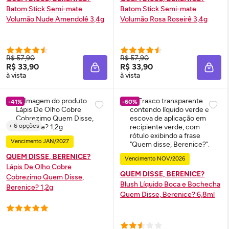
Batom Stick Semi-mate
Batom Stick Semi-mate
Volumão Nude Amendolê 3,4g
Volumão Rosa Roseirê 3,4g
R$ 57,90
R$ 57,90
R$ 33,90
R$ 33,90
ADICIONAR À SACOLA
ADIC
à vista
à vista
-41%
-60%
+ 6 opções
Vencimento JAN/2027
QUEM DISSE, BERENICE?
Vencimento NOV/2026
Lápis De Olho Cobre
QUEM DISSE, BERENICE?
Cobrezimo Quem Disse,
Blush
Líquido Boca e Bochecha
Berenice? 1,2g
Quem Disse, Berenice? 6,8ml