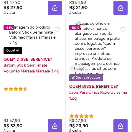
R$ 47,90
R$ 54,90
R$ 27,90
R$ 21,90
ADICIONAR À SACOLA
ADIC
à vista
à vista
-41%
-50%
Outlet 📢
QUEM DISSE, BERENICE?
Batom Stick Semi-mate
+ 3 opções
Volumão Marsala Marsalê 3,4g
🔓 Destrave cupons
QUEM DISSE, BERENICE?
Lápis Para Olhos Roxo Uvíssima
1,2g
R$ 57,90
R$ 47,90
R$ 33,90
R$ 23,90
ADICIONAR À SACOLA
ADIC
à vista
à vista