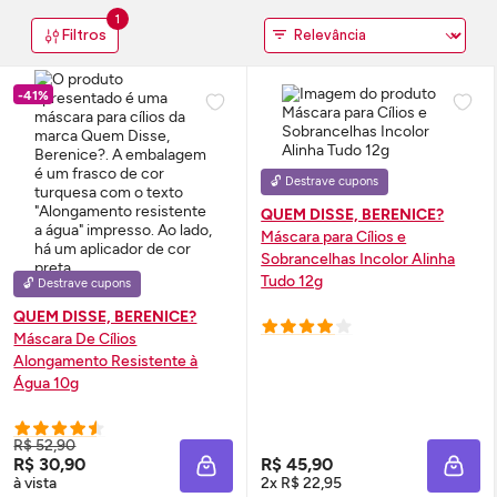
1
Filtros
-41%
🔓 Destrave cupons
QUEM DISSE, BERENICE?
Máscara para Cílios e
Sobrancelhas Incolor Alinha
Tudo 12g
🔓 Destrave cupons
QUEM DISSE, BERENICE?
Máscara De Cílios
Alongamento Resistente à
Água 10g
R$ 52,90
R$ 30,90
R$ 45,90
ADICIONAR À SACOLA
ADIC
à vista
2x R$ 22,95