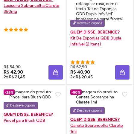
Lapiseira Sobrancelha Clarete
350mg
🔓 Destrave cupons
QUEM DISSE, BERENICE?
Kit De Esponjas QDB Dupla
Infalível (2 itens)
R$ 54,90
R$ 62,90
R$ 42,90
R$ 40,90
ADICIONAR À SACOLA
ADIC
2x R$ 21,45
2x R$ 20,45
-29%
-50%
🔓 Destrave cupons
🔓 Destrave cupons
QUEM DISSE, BERENICE?
QUEM DISSE, BERENICE?
Pincel para
Blush
QDB
Caneta Sobrancelha Clarete
1ml