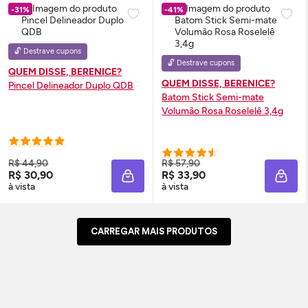
-31%
-41%
🔓 Destrave cupons
🔓 Destrave cupons
QUEM DISSE, BERENICE?
QUEM DISSE, BERENICE?
Pincel Delineador Duplo QDB
Batom Stick Semi-mate
Volumão Rosa Roselelê 3,4g
R$ 44,90
R$ 57,90
R$ 30,90
R$ 33,90
ADICIONAR À SACOLA
ADIC
à vista
à vista
CARREGAR MAIS PRODUTOS