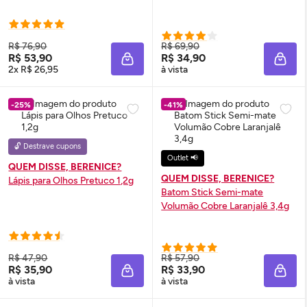
R$ 76,90
R$ 69,90
R$ 53,90
R$ 34,90
ADICIONAR À SACOLA
ADIC
2x R$ 26,95
à vista
-25%
-41%
🔓 Destrave cupons
Outlet 📢
QUEM DISSE, BERENICE?
QUEM DISSE, BERENICE?
Lápis para Olhos Pretuco 1,2g
Batom Stick Semi-mate
Volumão Cobre Laranjalê 3,4g
R$ 47,90
R$ 57,90
R$ 35,90
R$ 33,90
ADICIONAR À SACOLA
ADIC
à vista
à vista