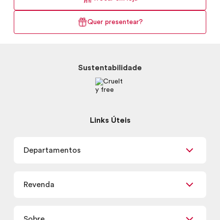
Quer presentear?
Sustentabilidade
Links Úteis
Departamentos
Maquiagem
Revenda
Skincare
Corpo e Banho
Já sou Revendedor
Presentes
Sobre