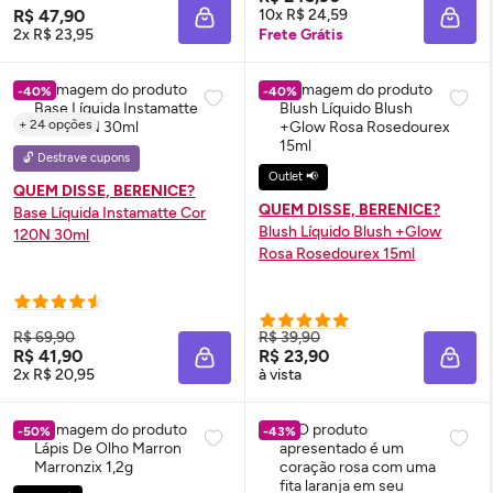
R$ 47,90
10x R$ 24,59
ADICIONAR À SACOLA
ADIC
2x R$ 23,95
Frete Grátis
-40%
-40%
+ 24 opções
🔓 Destrave cupons
Outlet 📢
QUEM DISSE, BERENICE?
QUEM DISSE, BERENICE?
Base Líquida Instamatte Cor
Blush
Líquido
Blush
+
Glow
120N 30ml
Rosa Rosedourex 15ml
R$ 69,90
R$ 39,90
R$ 41,90
R$ 23,90
ADICIONAR À SACOLA
ADIC
2x R$ 20,95
à vista
-50%
-43%