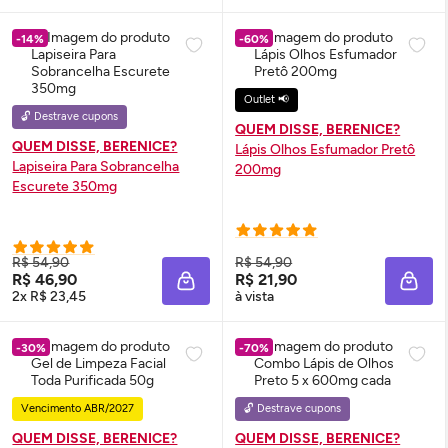
-14%
-60%
Outlet 📢
🔓 Destrave cupons
QUEM DISSE, BERENICE?
QUEM DISSE, BERENICE?
Lápis Olhos Esfumador Pretô
Lapiseira Para Sobrancelha
200mg
Escurete 350mg
R$ 54,90
R$ 54,90
R$ 46,90
R$ 21,90
ADICIONAR À SACOLA
ADIC
2x R$ 23,45
à vista
-30%
-70%
Vencimento ABR/2027
🔓 Destrave cupons
QUEM DISSE, BERENICE?
QUEM DISSE, BERENICE?