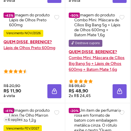
à vista
à vista
-43%
-50%
Vencimento NOV/2026
QUEM DISSE, BERENICE?
🔓 Destrave cupons
Lápis de Olhos Preto 600mg
QUEM DISSE, BERENICE?
Combo Mini: Máscara de Cílios
Big Bang 5g + Lápis de Olhos
600mg + Batom Mate 1,6g
R$ 20,90
R$ 99,40
R$ 11,90
R$ 48,90
ADICIONAR À SACOLA
ADIC
à vista
2x R$ 24,45
-41%
-20%
+ 6 opções
Vencimento FEV/2027