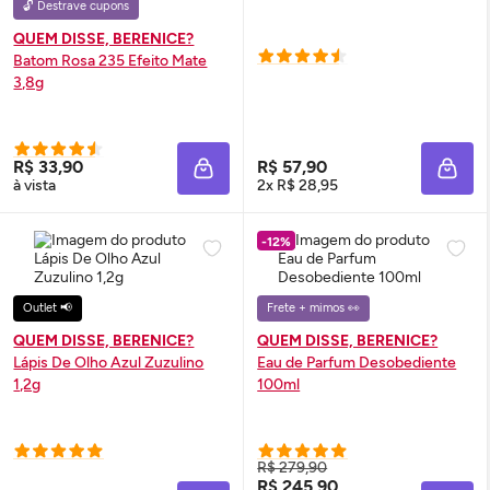
🔓 Destrave cupons
QUEM DISSE, BERENICE?
Batom Rosa 235 Efeito Mate
3,8g
R$ 33,90
R$ 57,90
ADICIONAR À SACOLA
ADIC
à vista
2x R$ 28,95
-12%
Outlet 📢
Frete + mimos 👀
QUEM DISSE, BERENICE?
QUEM DISSE, BERENICE?
Lápis De Olho Azul Zuzulino
Eau de Parfum
Desobediente
1,2g
100ml
R$ 279,90
R$ 245,90