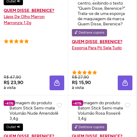
Outlet 📢
QUEM DISSE, BERENICE?
Lápis De Olho Marron
Marronzix 1,2g
🔓 Destrave cupons
QUEM DISSE, BERENICE?
Esponja Para Pó Sela Tudo
R$ 47,90
R$ 27,90
R$ 23,90
R$ 15,90
ADICIONAR À SACOLA
ADIC
à vista
à vista
-41%
-41%
Outlet 📢
🔓 Destrave cupons
QUEM DISSE, BERENICE?
QUEM DISSE, BERENICE?