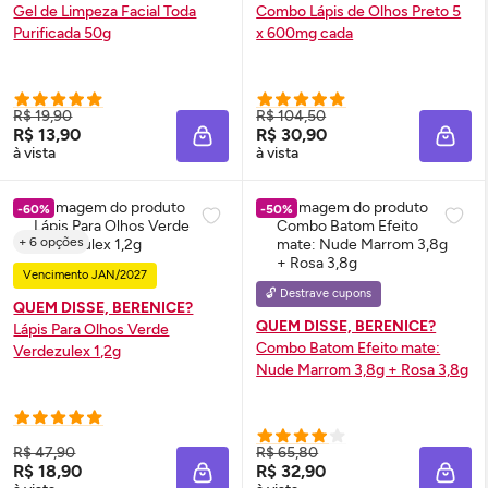
Gel de Limpeza Facial Toda
Combo Lápis de Olhos Preto 5
Purificada 50g
x 600mg cada
R$ 19,90
R$ 104,50
R$ 13,90
R$ 30,90
ADICIONAR À SACOLA
ADIC
à vista
à vista
-60%
-50%
+ 6 opções
Vencimento JAN/2027
🔓 Destrave cupons
QUEM DISSE, BERENICE?
QUEM DISSE, BERENICE?
Lápis Para Olhos Verde
Combo Batom Efeito mate:
Verdezulex 1,2g
Nude Marrom 3,8g + Rosa 3,8g
R$ 47,90
R$ 65,80
R$ 18,90
R$ 32,90
ADICIONAR À SACOLA
ADIC