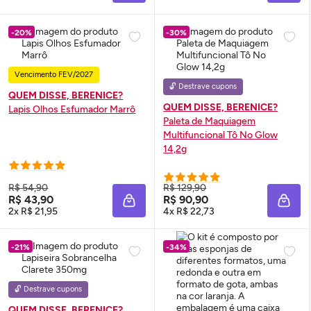
-20%
-30%
Vencimento FEV/2027
🔓 Destrave cupons
QUEM DISSE, BERENICE?
QUEM DISSE, BERENICE?
Lapis Olhos Esfumador Marrô
Paleta de Maquiagem
Multifuncional Tô No
Glow
14,2g
R$ 54,90
R$ 129,90
R$ 43,90
R$ 90,90
ADICIONAR À SACOLA
ADIC
2x R$ 21,95
4x R$ 22,73
-21%
-34%
🔓 Destrave cupons
QUEM DISSE, BERENICE?