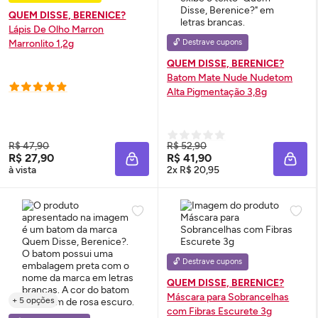
QUEM DISSE, BERENICE?
Lápis De Olho Marron
Marronlito 1,2g
🔓 Destrave cupons
QUEM DISSE, BERENICE?
Batom Mate Nude Nudetom
Alta Pigmentação 3,8g
R$ 47,90
R$ 52,90
R$ 27,90
R$ 41,90
ADICIONAR À SACOLA
ADIC
à vista
2x R$ 20,95
🔓 Destrave cupons
QUEM DISSE, BERENICE?
Máscara para Sobrancelhas
+ 5 opções
com Fibras Escurete 3g