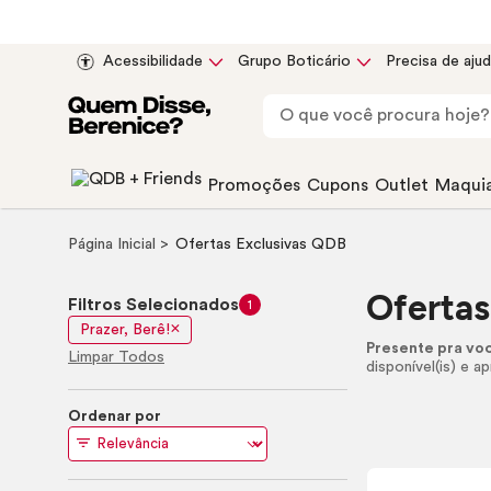
Acessibilidade
Grupo Boticário
Precisa de aju
Promoções
Cupons
Outlet
Maqui
Página Inicial
Ofertas Exclusivas QDB
Ofertas
Filtros Selecionados
1
Prazer, Berê!
Presente pra vo
Limpar Todos
disponível(is) e a
Ordenar por