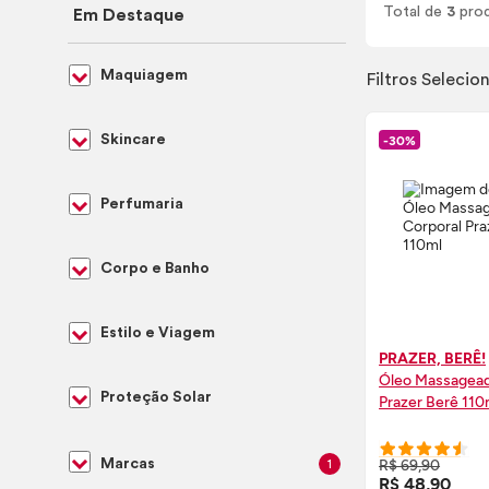
Total de
3
pro
Em Destaque
Maquiagem
Filtros Selecio
Skincare
-30%
Perfumaria
Corpo e Banho
Estilo e Viagem
PRAZER, BERÊ!
Óleo Massagead
Proteção Solar
Prazer Berê 110
COMPRE
Marcas
R$ 69,90
1
R$ 48,90