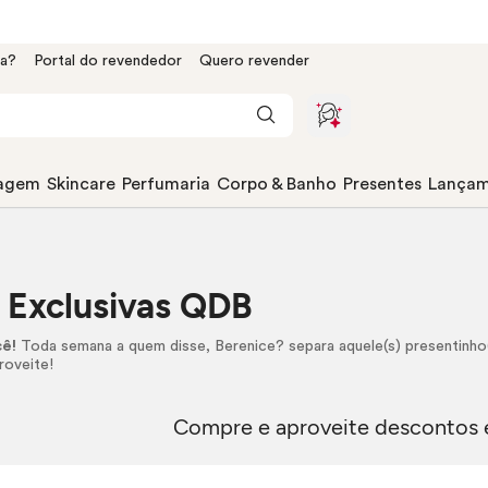
da?
Portal do revendedor
Quero revender
agem
Skincare
Perfumaria
Corpo & Banho
Presentes
Lançam
 Exclusivas QDB
cê!
Toda semana a quem disse, Berenice? separa aquele(s) presentinho(s
proveite!
Compre e aproveite descontos e