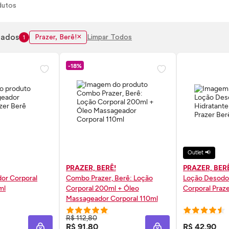
dutos
nados
Prazer, Berê!
Limpar Todos
1
-18%
Outlet 📢
PRAZER, BERÊ!
PRAZER, BER
or Corporal
Combo Prazer, Berê: Loção
Loção Desodor
ml
Corporal 200ml + Óleo
Corporal Praz
Massageador Corporal 110ml
 AGORA ❯
COMPRE AGORA ❯
COMP
R$ 112,80
R$ 91,80
R$ 42,90