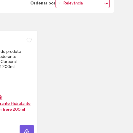
Ordenar por
Ê!
ante Hidratante
er Berê 200ml
RE AGORA ❯