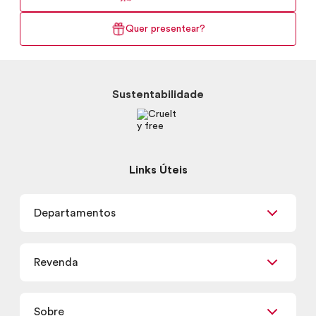
Quer presentear?
Sustentabilidade
Links Úteis
Departamentos
Maquiagem
Revenda
Skincare
Corpo e Banho
Já sou Revendedor
Presentes
Sobre
Quero ser Revendedor