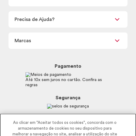
Promoções
Encontre um Revendedor
Retirada em Loja
Precisa de Ajuda?
Nossas Lojas
Termos de uso
Meus Pedidos
Carga Tributária
Marcas
Frete e Entrega
Política de Privacidade
Trocas e Devoluções
Proteja-se Contra Fraudes
Beleza na Web
Perguntas Frequentes
Preferências de Cookies
Boticário
Mapa do Site
Pagamento
Consumidor.gov.br
Eudora
Fale Conosco
Código de defesa do consumidor
Vult
Até 10x sem juros no cartão. Confira as
E-mail
Trabalhe com a gente
regras
O.U.i
Sustentabilidade
Truss
Recicla
Segurança
Dr. Jones
Recomendações Covid19
Menu de Makes
Siga a empresa nas redes
Ao clicar em "Aceitar todos os cookies", concorda com o
armazenamento de cookies no seu dispositivo para
melhorar a navegação no site, analisar a utilização do site