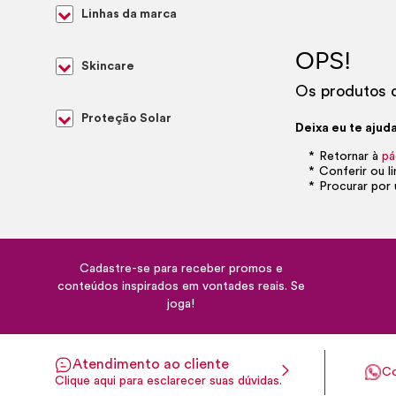
Linhas da marca
OPS!
Skincare
Os produtos d
Proteção Solar
Deixa eu te ajuda
Retornar à
pá
Conferir ou l
Procurar por 
Cadastre-se para receber promos e
conteúdos inspirados em vontades reais. Se
joga!
Atendimento ao cliente
Co
Clique aqui para esclarecer suas dúvidas.