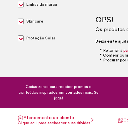
Linhas da marca
OPS!
Skincare
Os produtos d
Proteção Solar
Deixa eu te ajuda
Retornar à
pá
Conferir ou l
Procurar por 
Cadastre-se para receber promos e
conteúdos inspirados em vontades reais. Se
joga!
Atendimento ao cliente
Co
Clique aqui para esclarecer suas dúvidas.