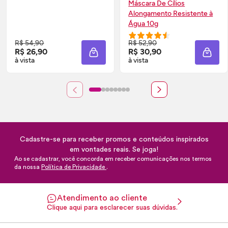
Máscara De Cílios
Alongamento Resistente à
Água 10g
R$ 54,90
R$ 52,90
R$ 26,90
R$ 30,90
ADICIONAR À SACOLA
ADIC
à vista
à vista
Cadastre-se para receber promos e conteúdos inspirados
em vontades reais. Se joga!
Ao se cadastrar, você concorda em receber comunicações nos termos
da nossa
Política de Privacidade
.
Atendimento ao cliente
Clique aqui para esclarecer suas dúvidas.