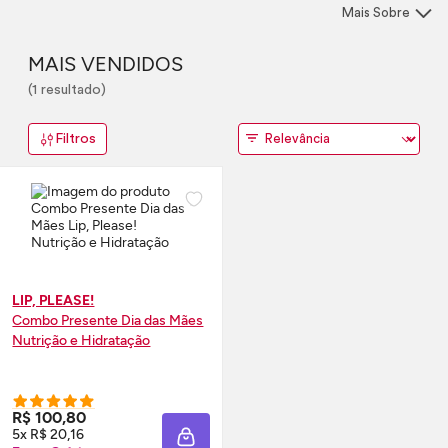
presenteado. São opções que combinam maquiagem, cuidados
Mais Sobre
para a pele e muito mais.
MAIS VENDIDOS
(1 resultado)
Filtros
LIP, PLEASE!
Combo Presente Dia das Mães
Nutrição e Hidratação
R$ 100,80
5x R$ 20,16
ADICIONAR À SACOLA