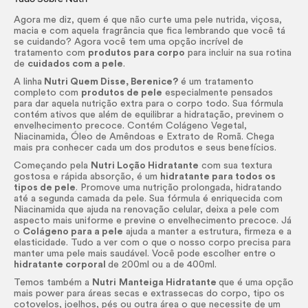
Agora me diz, quem é que não curte uma pele nutrida, viçosa,
macia e com aquela fragrância que fica lembrando que você tá
se cuidando? Agora você tem uma opção incrível de
tratamento com
produtos para corpo
para incluir na sua rotina
de
cuidados com a pele
.
A linha
Nutri Quem Disse, Berenice?
é um tratamento
completo com
produtos de pele
especialmente pensados
para dar aquela nutrição extra para o corpo todo. Sua fórmula
contém ativos que além de equilibrar a hidratação, previnem o
envelhecimento precoce. Contém Colágeno Vegetal,
Niacinamida, Óleo de Amêndoas e Extrato de Romã. Chega
mais pra conhecer cada um dos produtos e seus benefícios.
Começando pela
Nutri Loção Hidratante
com sua textura
gostosa e rápida absorção, é um
hidratante para todos os
tipos de pele
. Promove uma nutrição prolongada, hidratando
até a segunda camada da pele. Sua fórmula é enriquecida com
Niacinamida que ajuda na renovação celular, deixa a pele com
aspecto mais uniforme e previne o envelhecimento precoce. Já
o
Colágeno para a pele
ajuda a manter a estrutura, firmeza e a
elasticidade. Tudo a ver com o que o nosso corpo precisa para
manter uma pele mais saudável. Você pode escolher entre o
hidratante corporal
de 200ml ou a de 400ml.
Temos também a
Nutri
Manteiga Hidratante
que é uma opção
mais power para áreas secas e extrassecas do corpo, tipo os
cotovelos, joelhos, pés ou outra área o que necessite de um