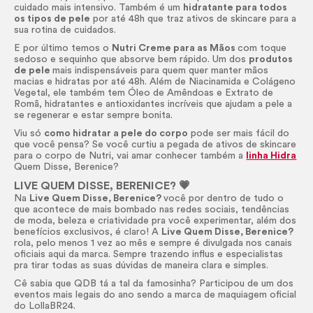
cuidado mais intensivo. Também é um
hidratante para todos
os tipos de pele
por até 48h que traz ativos de
skincare
para a
sua rotina de cuidados.
E por último temos o
Nutri Creme para as Mãos
com toque
sedoso e sequinho que absorve bem rápido. Um dos
produtos
de pele
mais indispensáveis para quem quer manter mãos
macias e hidratas por até 48h. Além de Niacinamida e Colágeno
Vegetal, ele também tem Óleo de Amêndoas e Extrato de
Romã, hidratantes e antioxidantes incríveis que ajudam a pele a
se regenerar e estar sempre bonita.
Viu só
como hidratar a pele do corpo
pode ser mais fácil do
que você pensa? Se você curtiu a pegada de ativos de skincare
para o corpo de Nutri, vai amar conhecer também a
linha Hidra
Quem Disse, Berenice?
LIVE QUEM DISSE, BERENICE? 💗
Na
Live Quem Disse, Berenice?
você por dentro de tudo o
que acontece de mais bombado nas redes sociais, tendências
de moda, beleza e criatividade pra você experimentar, além dos
benefícios exclusivos, é claro! A
Live Quem Disse, Berenice?
rola, pelo menos 1 vez ao mês e sempre é divulgada nos canais
oficiais aqui da marca. Sempre trazendo influs e especialistas
pra tirar todas as suas dúvidas de maneira clara e simples.
Cê sabia que QDB tá a tal da famosinha? Participou de um dos
eventos mais legais do ano sendo a marca de maquiagem oficial
do LollaBR24.