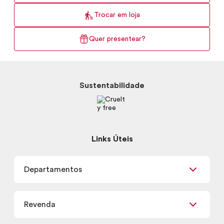
Trocar em loja
Quer presentear?
Sustentabilidade
Links Úteis
Departamentos
Maquiagem
Revenda
Skincare
Corpo e Banho