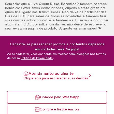
Sem falar que a
Live Quem Disse, Berenice?
também oferece
benefícios exclusivos como brindes, cupons e frete grátis pra
quem fica ligado nas transmissões. Não deixe de participar das
lives de QDB para saber de todas as novidades e também tirar
suas dúvidas sobre produtos e tendências. E, se você comprou
algum item QDB por influência da live, não deixe de escrever o
seu review na página de produto. A gente vai amar saber! 💖
Cadastre-se para receber promos e conteúdos inspirados
em vontades reais. Se joga!
Ao se cadastrar, você concorda em receber comunicações nos termos
da nossa
Política de Privacidade
.
Atendimento ao cliente
Clique aqui para esclarecer suas dúvidas.
Compre pelo WhatsApp
Compre e Retire em loja