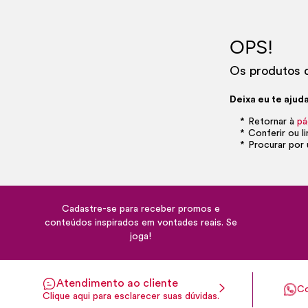
OPS!
Os produtos d
Deixa eu te ajuda
Retornar à
pá
Conferir ou l
Procurar por 
Cadastre-se para receber promos e
conteúdos inspirados em vontades reais. Se
joga!
Atendimento ao cliente
Co
Clique aqui para esclarecer suas dúvidas.