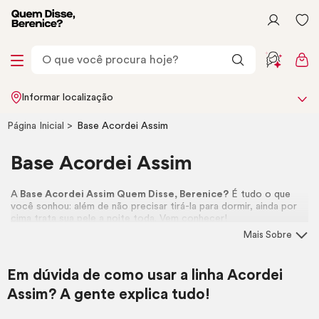
Informar localização
Página Inicial
Base Acordei Assim
Base Acordei Assim
A
Base Acordei Assim Quem Disse, Berenice?
É tudo o que
você sonhou: além de não precisar tirá-la para dormir, ainda por
cima trata sua pele a noite toda. Vem conhecer!
Mais Sobre
Em dúvida de como usar a linha Acordei
Assim? A gente explica tudo!