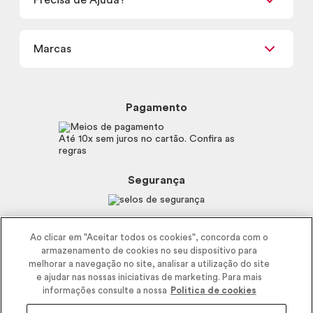
Nossas Lojas
Termos de uso
Meus Pedidos
Carga Tributária
Marcas
Frete e Entrega
Política de Privacidade
Trocas e Devoluções
Proteja-se Contra Fraudes
Beleza na Web
Perguntas Frequentes
Preferências de Cookies
Boticário
Mapa do Site
Pagamento
Consumidor.gov.br
Eudora
Fale Conosco
Código de defesa do consumidor
Vult
Até 10x sem juros no cartão. Confira as
E-mail
Trabalhe com a gente
regras
O.U.i
Sustentabilidade
Truss
Recicla
Segurança
Dr. Jones
Recomendações Covid19
Menu de Makes
Siga a empresa nas redes
Ao clicar em "Aceitar todos os cookies", concorda com o
armazenamento de cookies no seu dispositivo para
melhorar a navegação no site, analisar a utilização do site
e ajudar nas nossas iniciativas de marketing. Para mais
informações consulte a nossa
Politica de cookies