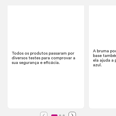
A bruma pod
Todos os produtos passaram por
base também
diversos testes para comprovar a
ela ajuda a 
sua segurança e eficácia.
azul.