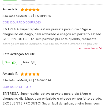
Amanda R.
|
São João de Meriti, RJ
03/08/2026
COR: DOURADO DOURADEX
ENTREGA: Super rápida, estava prevista para o dia 5/ago e
chegou no dia 3/ago, bem embalado e chegou em perfeito estado.
QUE PRODUTO!! Tô sem palavras pra este querido, realmente
entrega um brilho dourado que até do monte everest dá pra ver
continuar lendo
kkkkk. Não é pegajoso, é cheiroso, não tem gosto, com uma
aplicação já fica super brilhoso e não sai fácil.
Esta avaliação foi útil?
Sim
Não
Amanda R.
|
São João de Meriti, RJ
03/08/2026
COR: ROSA CEREJEX
ENTREGA: Super rápida, estava prevista para o dia 5/ago e
chegou no dia 3/ago, bem embalado e chegou em perfeito estado.
EXCELENTE PRODUTO! Super fácil de aplicar, cheiro bom, sem