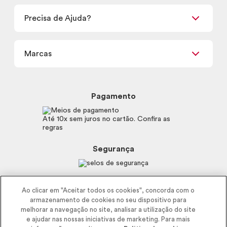
Retirada em Loja
Precisa de Ajuda?
Nossas Lojas
Termos de uso
Meus Pedidos
Carga Tributária
Marcas
Frete e Entrega
Política de Privacidade
Trocas e Devoluções
Proteja-se Contra Fraudes
Beleza na Web
Perguntas Frequentes
Preferências de Cookies
Boticário
Mapa do Site
Pagamento
Consumidor.gov.br
Eudora
Fale Conosco
Código de defesa do consumidor
Vult
Até 10x sem juros no cartão. Confira as
E-mail
Trabalhe com a gente
regras
O.U.i
Sustentabilidade
Truss
Recicla
Segurança
Dr. Jones
Recomendações Covid19
Menu de Makes
Siga a empresa nas redes
Ao clicar em "Aceitar todos os cookies", concorda com o
armazenamento de cookies no seu dispositivo para
melhorar a navegação no site, analisar a utilização do site
e ajudar nas nossas iniciativas de marketing. Para mais