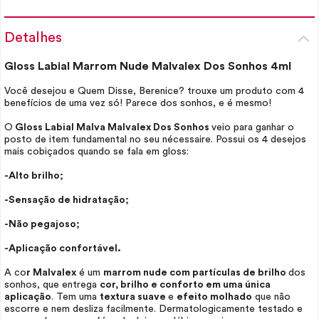
Detalhes
Gloss
Labial Marrom Nude Malvalex Dos Sonhos 4ml
Você desejou e Quem Disse, Berenice? trouxe um produto com 4
benefícios de uma vez só! Parece dos sonhos, e é mesmo!
O
Gloss
Labial Malva Malvalex Dos Sonhos
veio para ganhar o
posto de item fundamental no seu
nécessaire
. Possui os 4 desejos
mais cobiçados quando se fala em
gloss
:
-Alto brilho;
-Sensação de hidratação;
-Não pegajoso;
-Aplicação confortável.
A co
r Malvalex
é um
marrom nude com partículas de brilho
dos
sonhos, que entrega
cor, brilho e conforto em uma única
aplicação
. Tem uma
textura suave
e
efeito molhado
que não
escorre e nem desliza facilmente. Dermatologicamente testado e