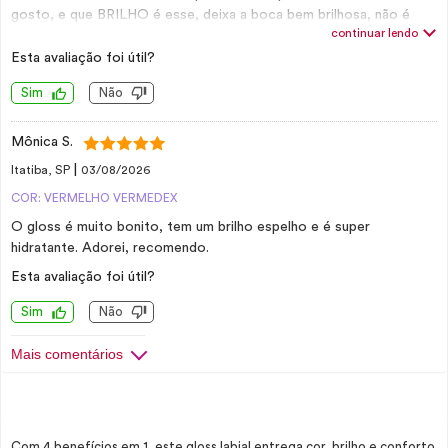
gosto, e que BRILHO é esse, deixa a boca bem brilhosa, não é
continuar lendo
grosso como algumas marcas de gloss em brilho, não é pegajoso
e não sai com facilidade.
Esta avaliação foi útil?
Sim
Não
Mônica S.
|
Itatiba, SP
03/08/2026
COR: VERMELHO VERMEDEX
O gloss é muito bonito, tem um brilho espelho e é super
hidratante. Adorei, recomendo.
Esta avaliação foi útil?
Sim
Não
Mais comentários
Com 4 benefícios em 1, este gloss labial entrega cor, brilho e conforto