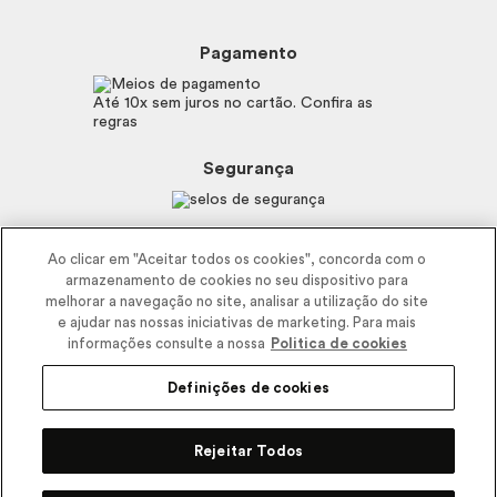
Beleza na Web
Perguntas Frequentes
Preferências de Cookies
Boticário
Mapa do Site
Pagamento
Consumidor.gov.br
Eudora
Fale Conosco
Código de defesa do consumidor
Vult
Até 10x sem juros no cartão. Confira as
E-mail
Trabalhe com a gente
regras
O.U.i
Sustentabilidade
Truss
Recicla
Segurança
Dr. Jones
Recomendações Covid19
Menu de Makes
Siga a empresa nas redes
Ao clicar em "Aceitar todos os cookies", concorda com o
armazenamento de cookies no seu dispositivo para
melhorar a navegação no site, analisar a utilização do site
e ajudar nas nossas iniciativas de marketing. Para mais
informações consulte a nossa
Politica de cookies
Definições de cookies
2025 - Interbelle Comércio de Produtos de Beleza LTDA.
Rodovia Régis Bitencourt, Km 437, Ribeirão Vermelho, Registro, SP,
Rejeitar Todos
CEP 11900-000 | CNPJ/MF 11.137.051/0406-41 IE 574.066.180.111