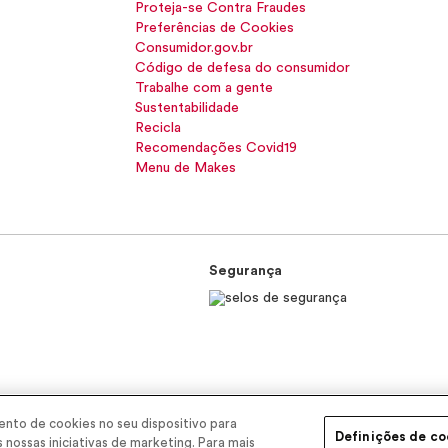
Proteja-se Contra Fraudes
Preferências de Cookies
Consumidor.gov.br
Código de defesa do consumidor
Trabalhe com a gente
Sustentabilidade
Recicla
Recomendações Covid19
Menu de Makes
Segurança
nto de cookies no seu dispositivo para
EP 11900-000 | CNPJ/MF 11.137.051/0406-41 IE 574.066.180.111
Definições de co
s nossas iniciativas de marketing. Para mais