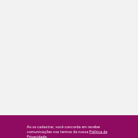
Ao se cadastrar, você concorda em receber
comunicações nos termos da nossa
Política de
Privacidade
.