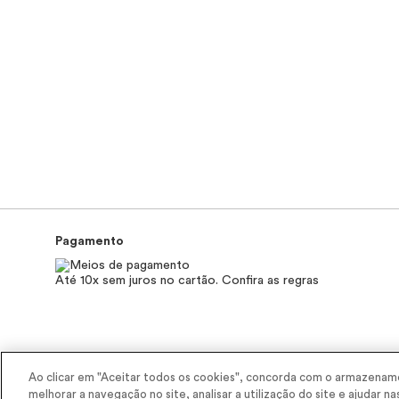
Pagamento
Até 10x sem juros no cartão. Confira as regras
2025 - Interbelle Comércio de Produtos de Beleza LTDA.
Ao clicar em "Aceitar todos os cookies", concorda com o armazename
Rodovia Régis Bitencourt, Km 437, Ribeirão Vermelho, Registro, SP, C
melhorar a navegação no site, analisar a utilização do site e ajudar na