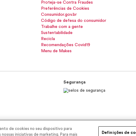
Proteja-se Contra Fraudes
Preferências de Cookies
Consumidor.gov.br
Código de defesa do consumidor
Trabalhe com a gente
Sustentabilidade
Recicla
Recomendações Covid19
Menu de Makes
Segurança
nto de cookies no seu dispositivo para
EP 11900-000 | CNPJ/MF 11.137.051/0406-41 IE 574.066.180.111
Definições de co
s nossas iniciativas de marketing. Para mais