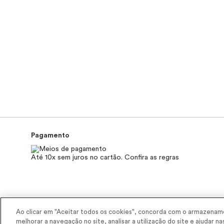
Pagamento
Até 10x sem juros no cartão. Confira as regras
2025 - Interbelle Comércio de Produtos de Beleza LTDA.
Ao clicar em "Aceitar todos os cookies", concorda com o armazename
Rodovia Régis Bitencourt, Km 437, Ribeirão Vermelho, Registro, SP, C
melhorar a navegação no site, analisar a utilização do site e ajudar na