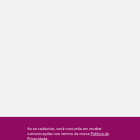
Ao se cadastrar, você concorda em receber
comunicações nos termos da nossa
Política de
Privacidade
.