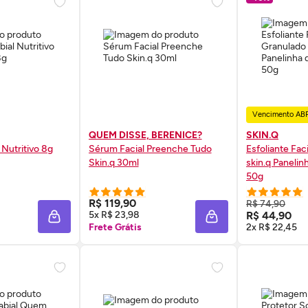
Vencimento AB
QUEM DISSE, BERENICE?
SKIN.Q
 Nutritivo 8g
Sérum
Facial Preenche Tudo
Esfoliante Fac
Skin
.q 30ml
skin
.q Panelin
50g
 AGORA ❯
COMPRE AGORA ❯
COMP
R$ 119,90
R$ 74,90
5x R$ 23,98
R$ 44,90
ADICIONAR À SACOLA
ADICIONAR À SACOL
Frete Grátis
2x R$ 22,45