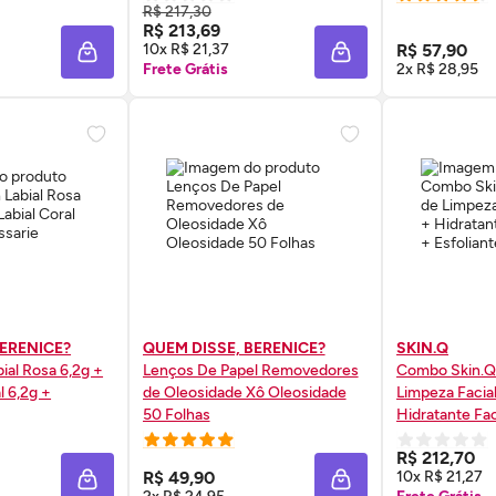
R$ 217,30
 AGORA ❯
COMPRE AGORA ❯
COMP
R$ 213,69
10x R$ 21,37
R$ 57,90
ADICIONAR À SACOLA
ADICIONAR À SACOL
Frete Grátis
2x R$ 28,95
BERENICE?
QUEM DISSE, BERENICE?
SKIN.Q
al Rosa 6,2g +
Lenços De Papel Removedores
Combo
Skin
.Q
l 6,2g +
de Oleosidade Xô Oleosidade
Limpeza Facia
50 Folhas
Hidratante Facial 5
Esfoliante 50
 AGORA ❯
COMPRE AGORA ❯
COMP
R$ 212,70
R$ 49,90
10x R$ 21,27
ADICIONAR À SACOLA
ADICIONAR À SACOL