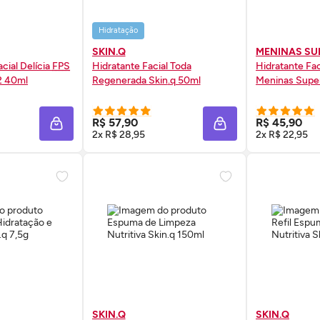
Hidratação
SKIN.Q
MENINAS SU
acial Delícia
FPS
Hidratante Facial Toda
Hidratante Fa
2 40ml
Regenerada
Skin
.q 50ml
Meninas Supe
 AGORA ❯
COMPRE AGORA ❯
COMP
R$ 57,90
R$ 45,90
ADICIONAR À SACOLA
ADICIONAR À SACOL
2x R$ 28,95
2x R$ 22,95
SKIN.Q
SKIN.Q