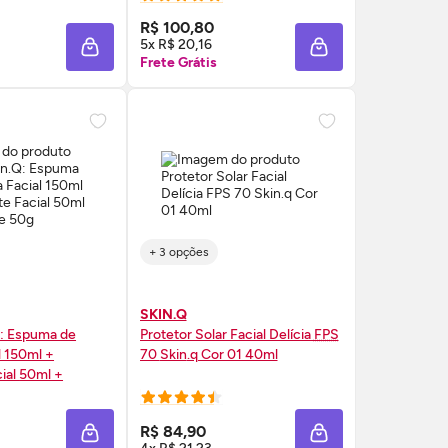
RE AGORA ❯
COMPRE AGORA ❯
R$ 100,80
5x R$ 20,16
A
ADICIONAR À SACOLA
ADICIONAR À SAC
Frete Grátis
+ 3 opções
SKIN.Q
: Espuma de
Protetor Solar Facial Delícia
FPS
l 150ml +
70
Skin
.q Cor 01 40ml
0ml +
g
RE AGORA ❯
COMPRE AGORA ❯
R$ 84,90
A
ADICIONAR À SACOLA
ADICIONAR À SAC