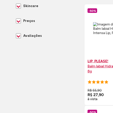
Skincare
-50%
Preços
Avaliações
LIP, PLEASE!
Balm labial Hidr
8g
COMPRE
R$ 55,90
R$ 27,90
à vista
-50%