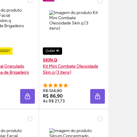
R/2027
Outlet 📢
SKIN.Q
ial Granulado
Kit Mini Combate Oleosidade
ha de Brigadeiro
Skin
.q (3 itens)
RE AGORA ❯
COMPRE AGORA ❯
R$ 124,90
R$ 86,90
A
ADICIONAR À SACOLA
ADICIONAR À SAC
4x R$ 21,73