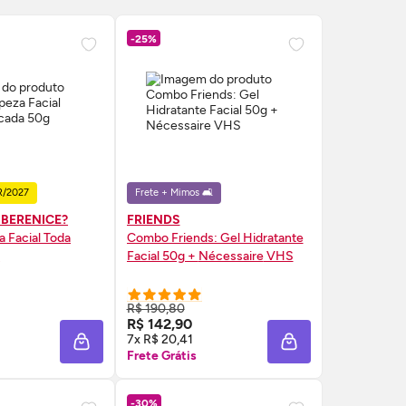
-25%
R/2027
Frete + Mimos 🛋️
 BERENICE?
FRIENDS
a Facial Toda
Combo Friends: Gel Hidratante
g
Facial 50g +
Nécessaire
VHS
R$ 190,80
RE AGORA ❯
COMPRE AGORA ❯
R$ 142,90
7x R$ 20,41
A
ADICIONAR À SACOLA
ADICIONAR À SAC
Frete Grátis
-30%