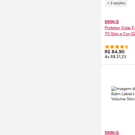
+ 3 opções
SKIN.Q
Protetor Solar F
70
Skin
.q Cor 0
COMPRE
R$ 84,90
4x R$ 21,23
SKIN.Q