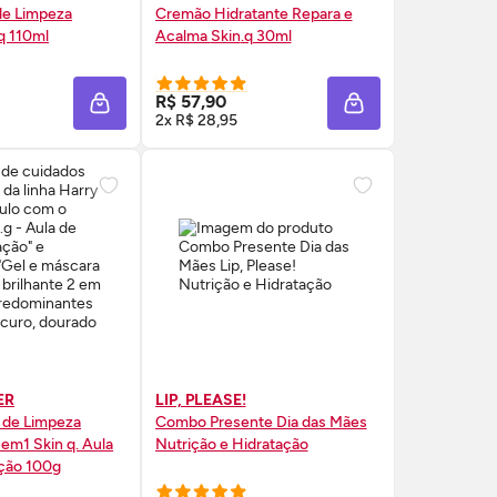
de Limpeza
Cremão Hidratante Repara e
.q 110ml
Acalma
Skin
.q 30ml
RE AGORA ❯
COMPRE AGORA ❯
R$ 57,90
A
ADICIONAR À SACOLA
ADICIONAR À SAC
2x R$ 28,95
ER
LIP, PLEASE!
 de Limpeza
Combo Presente Dia das Mães
2 em1
Skin
q. Aula
Nutrição e Hidratação
ação 100g