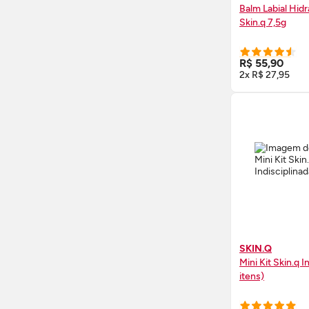
Balm Labial Hid
Skin
.q 7,5g
COMPRE
R$ 55,90
2x R$ 27,95
SKIN.Q
Mini Kit
Skin
.q I
itens)