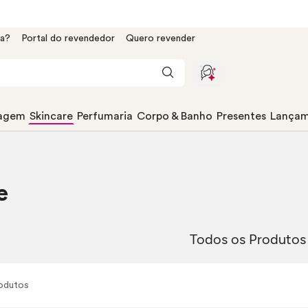
da?
Portal do revendedor
Quero revender
agem
Skincare
Perfumaria
Corpo & Banho
Presentes
Lançam
e
Todos os Produtos
odutos