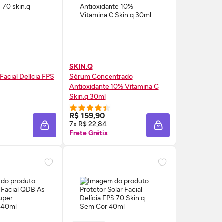
SKIN.Q
 Facial Delícia
FPS
Sérum
Concentrado
Antioxidante 10% Vitamina C
Skin
.q 30ml
RE AGORA ❯
COMPRE AGORA ❯
R$ 159,90
7x R$ 22,84
A
ADICIONAR À SACOLA
ADICIONAR À SAC
Frete Grátis