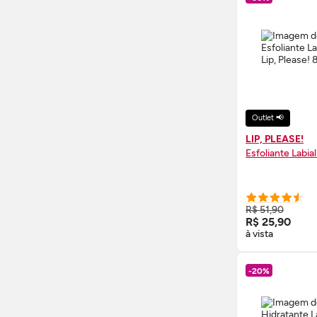
Outlet 📢
LIP, PLEASE!
Esfoliante Labial
COMPRE
R$ 51,90
R$ 25,90
à vista
-20%