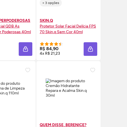
+ 3 opções
PERPODEROSAS
SKIN.Q
cial QDB As
Protetor Solar Facial Delícia
FPS
r Poderosas 40ml
70
Skin
.q Sem Cor 40ml
RE AGORA ❯
COMPRE AGORA ❯
R$ 84,90
A
ADICIONAR À SACOLA
ADICIONAR À SAC
4x R$ 21,23
QUEM DISSE, BERENICE?