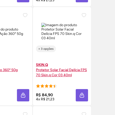
4x R$ 21,23
+ 3 opções
SKIN.Q
ão 360° 50g
Protetor Solar Facial Delícia
FPS
70
Skin
.q Cor 03 40ml
RE AGORA ❯
COMPRE AGORA ❯
R$ 84,90
A
ADICIONAR À SACOLA
ADICIONAR À SAC
4x R$ 21,23