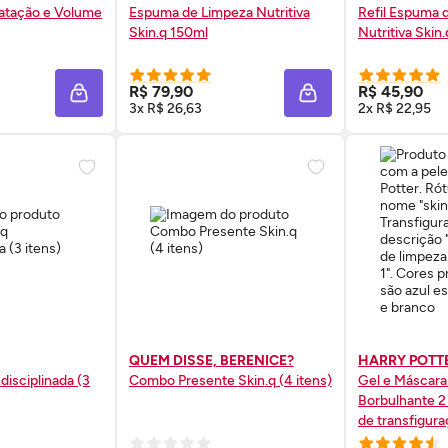
ratação e Volume
Espuma de Limpeza Nutritiva
Refil Espuma 
Skin
.q 150ml
Nutritiva
Skin
 AGORA ❯
COMPRE AGORA ❯
COMP
R$ 79,90
R$ 45,90
ADICIONAR À SACOLA
ADICIONAR À SACOL
3x R$ 26,63
2x R$ 22,95
QUEM DISSE, BERENICE?
HARRY POTT
ndisciplinada (3
Combo Presente
Skin
.q (4 itens)
Gel e Máscara
Borbulhante 
de transfigur