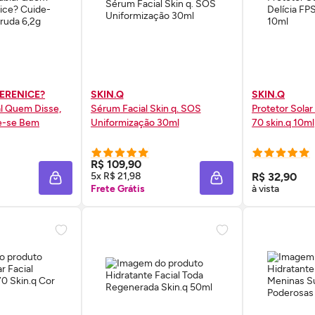
BERENICE?
SKIN.Q
SKIN.Q
al Quem Disse,
Sérum
Facial
Skin
q. SOS
Protetor Solar
e-se Bem
Uniformização 30ml
70
skin
.q 10ml
 AGORA ❯
COMPRE AGORA ❯
COMP
R$ 109,90
5x R$ 21,98
R$ 32,90
ADICIONAR À SACOLA
ADICIONAR À SACOL
Frete Grátis
à vista