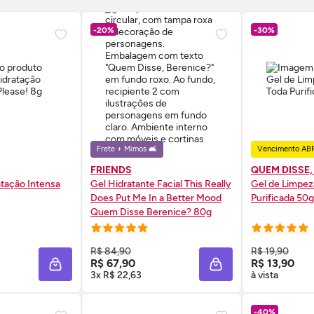
-20%
-30%
Frete + Mimos 🛋️
Vencimento AB
FRIENDS
QUEM DISSE,
atação Intensa
Gel Hidratante Facial This Really
Gel de Limpez
Does Put Me In a Better Mood
Purificada 50
Quem Disse Berenice? 80g
 AGORA ❯
COMPRE AGORA ❯
COMP
R$ 84,90
R$ 19,90
R$ 67,90
R$ 13,90
ADICIONAR À SACOLA
ADICIONAR À SACOL
3x R$ 22,63
à vista
-40%