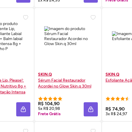
2x R$ 24,95
Frete Grátis
SKIN.Q
SKIN.Q
te
Lip
, Please!:
Sérum
Facial Restaurador
Esfoliante Aç
 Nutritivo 8g +
Acordei no
Glow
Skin
.q 30ml
atação Intensa
anho P
 AGORA ❯
COMPRE AGORA ❯
COMP
R$ 104,90
5x R$ 20,98
R$ 74,90
ADICIONAR À SACOLA
ADICIONAR À SACOL
Frete Grátis
3x R$ 24,97