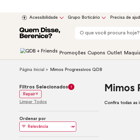
Acessibilidade
Grupo Boticário
Precisa de aju
Promoções
Cupons
Outlet
Maqui
Página Inicial
Mimos Progressivos QDB
Mimos 
Filtros Selecionados
1
Repair
Limpar Todos
Confira todas as 
Ordenar por