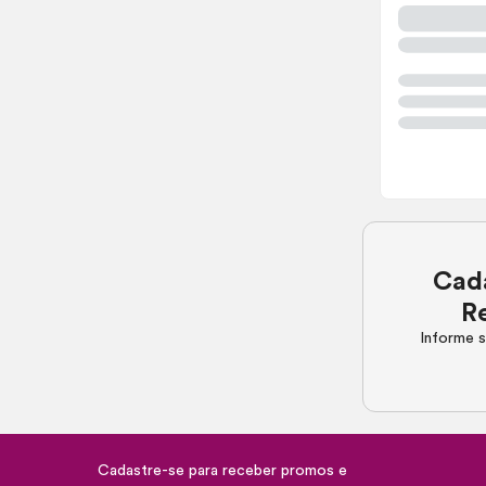
Cada
R
Informe s
Cadastre-se para receber promos e