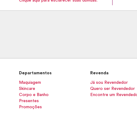
Clique aqui para esclarecer suas dúvidas.
Departamentos
Revenda
Maquiagem
Já sou Revendedor
Skincare
Quero ser Revendedor
Corpo e Banho
Encontre um Revended
Presentes
Promoções