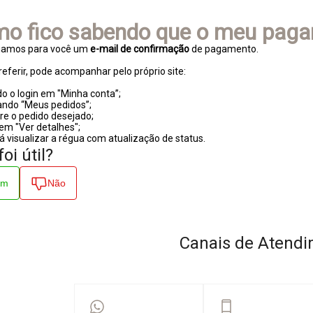
o fico sabendo que o meu paga
iamos para você um
e-mail de confirmação
de pagamento.
referir, pode acompanhar pelo próprio site:
o o login em "Minha conta”;
ando “Meus pedidos”;
re o pedido desejado;
 em "Ver detalhes";
rá visualizar a régua com atualização de status.
foi útil?
im
Não
Canais de Atend