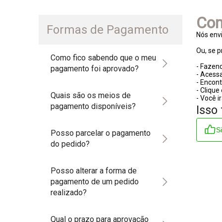
Com
Formas de Pagamento
Nós env
Ou, se p
Como fico sabendo que o meu
- Fazend
pagamento foi aprovado?
- Acess
- Encont
- Clique
Quais são os meios de
- Você i
pagamento disponíveis?
Isso 
S
Posso parcelar o pagamento
do pedido?
Posso alterar a forma de
pagamento de um pedido
realizado?
Qual o prazo para aprovação