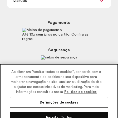
Marcas
Frete e Entrega
Política de Privacidade
Trocas e Devoluções
Proteja-se Contra Fraudes
Beleza na Web
Perguntas Frequentes
Preferências de Cookies
Boticário
Mapa do Site
Pagamento
Consumidor.gov.br
Eudora
Fale Conosco
Código de defesa do consumidor
Vult
Até 10x sem juros no cartão. Confira as
E-mail
Trabalhe com a gente
regras
O.U.i
Sustentabilidade
Truss
Recicla
Segurança
Dr. Jones
Recomendações Covid19
Menu de Makes
Siga a empresa nas redes
Ao clicar em "Aceitar todos os cookies", concorda com o
armazenamento de cookies no seu dispositivo para
melhorar a navegação no site, analisar a utilização do site
e ajudar nas nossas iniciativas de marketing. Para mais
informações consulte a nossa
Politica de cookies
Definições de cookies
2025 - Interbelle Comércio de Produtos de Beleza LTDA.
Rodovia Régis Bitencourt, Km 437, Ribeirão Vermelho, Registro, SP,
Rejeitar Todos
CEP 11900-000 | CNPJ/MF 11.137.051/0406-41 IE 574.066.180.111