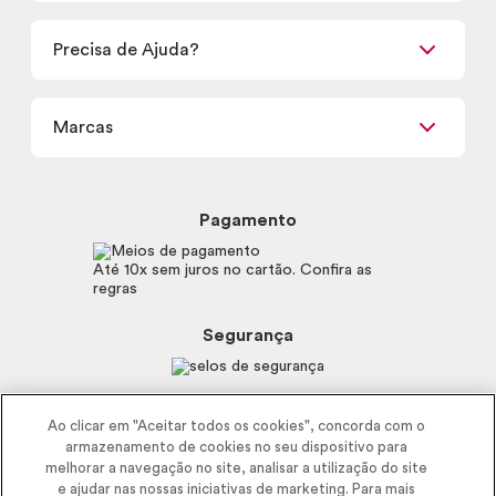
Encontre um Revendedor
Retirada em Loja
Precisa de Ajuda?
Nossas Lojas
Termos de uso
Meus Pedidos
Carga Tributária
Marcas
Frete e Entrega
Política de Privacidade
Trocas e Devoluções
Proteja-se Contra Fraudes
Beleza na Web
Perguntas Frequentes
Preferências de Cookies
Boticário
Mapa do Site
Pagamento
Consumidor.gov.br
Eudora
Fale Conosco
Código de defesa do consumidor
Vult
Até 10x sem juros no cartão. Confira as
E-mail
Trabalhe com a gente
regras
O.U.i
Sustentabilidade
Truss
Recicla
Segurança
Dr. Jones
Recomendações Covid19
Menu de Makes
Siga a empresa nas redes
Ao clicar em "Aceitar todos os cookies", concorda com o
armazenamento de cookies no seu dispositivo para
melhorar a navegação no site, analisar a utilização do site
e ajudar nas nossas iniciativas de marketing. Para mais