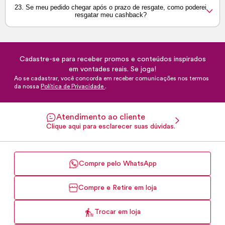
23. Se meu pedido chegar após o prazo de resgate, como poderei
resgatar meu
cashback?
Cadastre-se para receber promos e conteúdos inspirados
em vontades reais. Se joga!
Ao se cadastrar, você concorda em receber comunicações nos termos
da nossa
Política de Privacidade
.
Atendimento ao cliente
Clique aqui para esclarecer suas dúvidas.
Compre pelo WhatsApp
Compre e Retire em loja
Trocar em loja