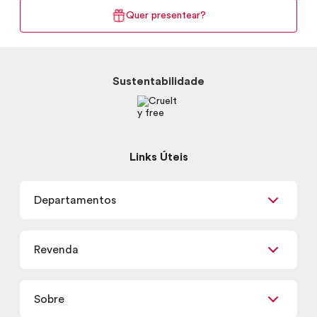
Quer presentear?
Sustentabilidade
Links Úteis
Departamentos
Maquiagem
Revenda
Skincare
Corpo e Banho
Já sou Revendedor
Presentes
Sobre
Quero ser Revendedor
Promoções