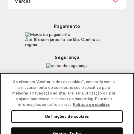
Marcas
Frete e Entrega
Política de Privacidade
Trocas e Devoluções
Proteja-se Contra Fraudes
Beleza na Web
Perguntas Frequentes
Preferências de Cookies
Boticário
Mapa do Site
Pagamento
Consumidor.gov.br
Eudora
Fale Conosco
Código de defesa do consumidor
Vult
Até 10x sem juros no cartão. Confira as
E-mail
Trabalhe com a gente
regras
O.U.i
Sustentabilidade
Truss
Recicla
Segurança
Dr. Jones
Recomendações Covid19
Menu de Makes
Siga a empresa nas redes
Ao clicar em "Aceitar todos os cookies", concorda com o
armazenamento de cookies no seu dispositivo para
melhorar a navegação no site, analisar a utilização do site
e ajudar nas nossas iniciativas de marketing. Para mais
informações consulte a nossa
Politica de cookies
Definições de cookies
2025 - Interbelle Comércio de Produtos de Beleza LTDA.
Rodovia Régis Bitencourt, Km 437, Ribeirão Vermelho, Registro, SP,
Rejeitar Todos