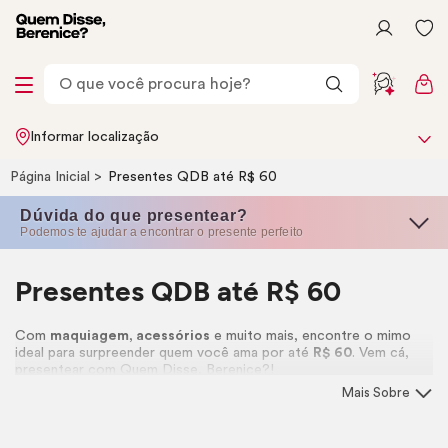
Informar localização
Página Inicial
Presentes QDB até R$ 60
Dúvida do que presentear?
Podemos te ajudar a encontrar o presente perfeito
Presentes QDB até R$ 60
Com
maquiagem
,
acessórios
e muito mais, encontre o mimo
ideal para surpreender quem você ama por até
R$ 60
. Vem cá,
presentear com Quem Disse, Berenice?!
Mais Sobre