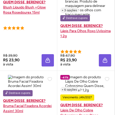
QUEM DISSE, BERENICE?
Blush
Líquido
Blush
+
Glow
+ 3 opções
Rosa Rosedourex 15ml
🔓 Destrave cupons
QUEM DISSE, BERENICE?
Lápis Para Olhos Roxo Uvíssima
1,2g
R$ 39,90
R$ 47,90
R$ 23,90
R$ 23,90
ADICIONAR À SACOLA
ADIC
à vista
à vista
-41%
+ 6 opções
🔓 Destrave cupons
Vencimento JAN/2027
QUEM DISSE, BERENICE?
QUEM DISSE, BERENICE?
Bruma Facial Fixadora Acordei
Lápis De Olho Cobre
Assim! 30ml