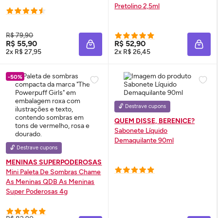
Pretolino 2,5ml
R$ 79,90
R$ 55,90
R$ 52,90
ADICIONAR À SACOLA
ADIC
2x R$ 27,95
2x R$ 26,45
-50%
🔓 Destrave cupons
QUEM DISSE, BERENICE?
Sabonete Líquido
Demaquilante 90ml
🔓 Destrave cupons
MENINAS SUPERPODEROSAS
Mini Paleta De Sombras Chame
As Meninas QDB As Meninas
Super Poderosas 4g