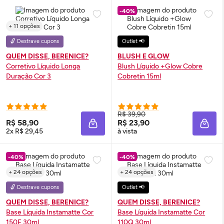
-40%
+ 11 opções
🔓 Destrave cupons
Outlet 📢
QUEM DISSE, BERENICE?
BLUSH E GLOW
Corretivo Líquido Longa
Blush
Líquido +
Glow
Cobre
Duração Cor 3
Cobretin 15ml
R$ 39,90
R$ 58,90
R$ 23,90
ADICIONAR À SACOLA
ADIC
2x R$ 29,45
à vista
-40%
-40%
+ 24 opções
+ 24 opções
🔓 Destrave cupons
Outlet 📢
QUEM DISSE, BERENICE?
QUEM DISSE, BERENICE?
Base Líquida Instamatte Cor
Base Líquida Instamatte Cor
150F 30ml
110Q 30ml