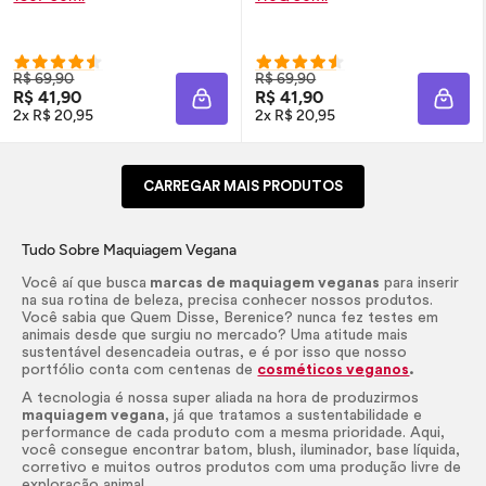
R$ 69,90
R$ 69,90
R$ 41,90
R$ 41,90
ADICIONAR À SACOLA
ADIC
2x R$ 20,95
2x R$ 20,95
CARREGAR MAIS PRODUTOS
Tudo Sobre Maquiagem Vegana
Você aí que busca
marcas de maquiagem veganas
para inserir
na sua rotina de beleza, precisa conhecer nossos produtos.
Você sabia que Quem Disse, Berenice? nunca fez testes em
animais desde que surgiu no mercado? Uma atitude mais
sustentável desencadeia outras, e é por isso que nosso
portfólio conta com centenas de
cosméticos veganos
.
A tecnologia é nossa super aliada na hora de produzirmos
maquiagem vegana
, já que tratamos a sustentabilidade e
performance de cada produto com a mesma prioridade. Aqui,
você consegue encontrar batom,
blush
, iluminador, base líquida,
corretivo e muitos outros produtos com uma produção livre de
exploração animal.