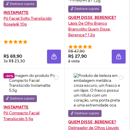
+ 6 opções
🔓 Destrave cupons
🔓 Destrave cupons
INSTAMATTE
QUEM DISSE, BERENICE?
Pó Facial Solto Translúcido
Lápis De Olho Branco
Roselelê 10g
Brancolito Quem Disse,
Berenice? 1,2g
R$ 47,90
R$ 69,90
R$ 27,90
ADICIONAR À SACOLA
ADIC
3x R$ 23,30
à vista
-30%
🔓 Destrave cupons
INSTAMATTE
Pó Compacto Facial
🔓 Destrave cupons
Translúcido 5,5g
QUEM DISSE, BERENICE?
Delineador de Olhos Líquido