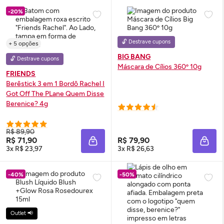
-20%
🔓 Destrave cupons
+ 5 opções
BIG BANG
🔓 Destrave cupons
Máscara de Cílios 360º 10g
FRIENDS
Berêstick 3 em 1 Bordô Rachel I
Got
Off
The PLane Quem Disse
Berenice? 4g
R$ 89,90
R$ 71,90
R$ 79,90
ADICIONAR À SACOLA
ADIC
3x R$ 23,97
3x R$ 26,63
-40%
-50%
Outlet 📢