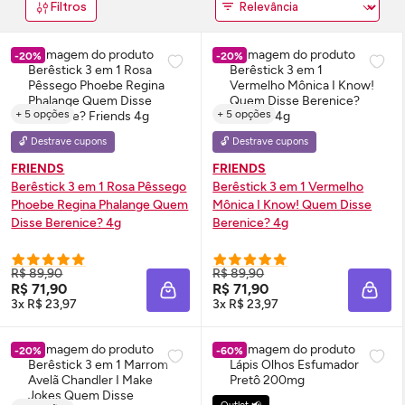
Filtros
-20%
-20%
+ 5 opções
+ 5 opções
🔓 Destrave cupons
🔓 Destrave cupons
FRIENDS
FRIENDS
Berêstick 3 em 1 Rosa Pêssego
Berêstick 3 em 1 Vermelho
Phoebe Regina Phalange Quem
Mônica I Know! Quem Disse
Disse Berenice? 4g
Berenice? 4g
R$ 89,90
R$ 89,90
R$ 71,90
R$ 71,90
ADICIONAR À SACOLA
ADIC
3x R$ 23,97
3x R$ 23,97
-20%
-60%