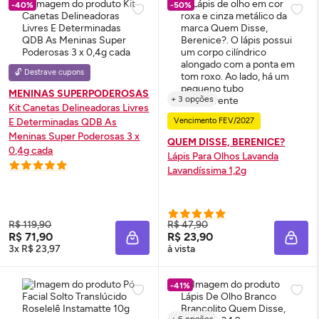
-40%
-50%
🔓 Destrave cupons
MENINAS SUPERPODEROSAS
+ 3 opções
Kit Canetas Delineadoras Livres
E Determinadas QDB As
Vencimento FEV/2027
Meninas Super Poderosas 3 x
QUEM DISSE, BERENICE?
0,4g cada
Lápis Para Olhos Lavanda
Lavandíssima 1,2g
R$ 119,90
R$ 47,90
R$ 71,90
R$ 23,90
ADICIONAR À SACOLA
ADIC
3x R$ 23,97
à vista
-41%