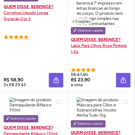
QUEM DISSE, BERENICE?
Corretivo Líquido Longa
Duração Cor 2
+ 3 opções
🔓 Destrave cupons
QUEM DISSE, BERENICE?
Lápis Para Olhos Rosa Pinkete
1,2g
R$ 47,90
R$ 58,90
R$ 23,90
ADICIONAR À SACOLA
ADIC
2x R$ 29,45
à vista
🔓 Destrave cupons
🔓 Destrave cupons
QUEM DISSE, BERENICE?
QUEM DISSE, BERENICE?
Demaquilante Bifásico 110ml