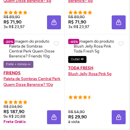
Quem Disse Berenice? 4g
Berenice? 4g
R$ 89,90
R$ 89,90
R$ 71,90
R$ 71,90
ADICIONAR À SACOLA
ADIC
3x R$ 23,97
3x R$ 23,97
-20%
-45%
Outlet 📢
Frete + mimos 👀
TODA FRESH
FRIENDS
Blush
Jelly Rosa Pink 5g
Paleta de Sombras Central Perk
Quem Disse Berenice? 10g
R$ 234,90
R$ 187,90
R$ 54,90
9x R$ 20,88
R$ 29,90
ADICIONAR À SACOLA
ADIC
Frete Grátis
à vista