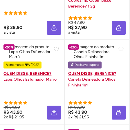
Cobrezimo Quem Disse,
Berenice? 1,2g
R$ 47,90
R$ 38,90
R$ 27,90
ADICIONAR À SACOLA
ADIC
à vista
à vista
-20%
-25%
Vencimento FEV/2027
🔓 Destrave cupons
QUEM DISSE, BERENICE?
QUEM DISSE, BERENICE?
Lapis Olhos Esfumador Marrô
Caneta Delineadora Olhos
Fininha 1ml
R$ 54,90
R$ 58,90
R$ 43,90
R$ 43,90
ADICIONAR À SACOLA
ADIC
2x R$ 21,95
2x R$ 21,95