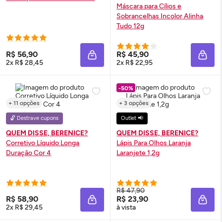
Máscara para Cílios e
Sobrancelhas Incolor Alinha
Tudo 12g
R$ 56,90
R$ 45,90
ADICIONAR À SACOLA
ADIC
2x R$ 28,45
2x R$ 22,95
-50%
+ 11 opções
+ 3 opções
🔓 Destrave cupons
Outlet 📢
QUEM DISSE, BERENICE?
QUEM DISSE, BERENICE?
Corretivo Líquido Longa
Lápis Para Olhos Laranja
Duração Cor 4
Laranjete 1,2g
R$ 47,90
R$ 58,90
R$ 23,90
ADICIONAR À SACOLA
ADIC
2x R$ 29,45
à vista