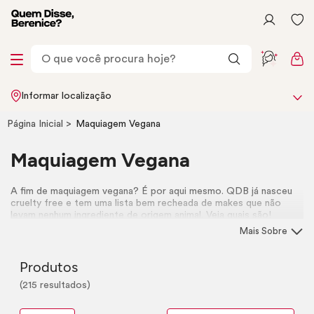
Informar localização
Página Inicial
Maquiagem Vegana
Maquiagem Vegana
A fim de maquiagem vegana? É por aqui mesmo. QDB já nasceu
cruelty free
e tem uma lista bem recheada de
makes
que não
levam nenhum ingrediente de origem animal. Veja quais são!
Mais Sobre
Produtos
(215 resultados)