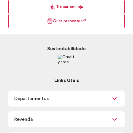
Trocar em loja
Quer presentear?
Sustentabilidade
Links Úteis
Departamentos
Maquiagem
Revenda
Skincare
Corpo e Banho