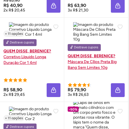
R$ 82,90
R$ 40,90
R$ 63,90
ADICIONAR À SACOLA
ADIC
2x R$ 20,45
3x R$ 21,30
+ 11 opções
🔓 Destrave cupons
🔓 Destrave cupons
QUEM DISSE, BERENICE?
QUEM DISSE, BERENICE?
Corretivo Líquido Longa
Máscara De Cílios Preta Big
Duração Cor 1 4ml
Bang Sem Limites 10g
R$ 58,90
R$ 79,90
ADICIONAR À SACOLA
ADIC
2x R$ 29,45
3x R$ 26,63
-50%
+ 11 opções
🔓 Destrave cupons