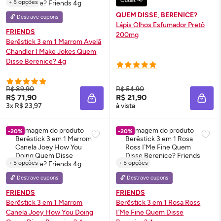
Outlet 📢
+ 5 opções
QUEM DISSE, BERENICE?
🔓 Destrave cupons
Lápis Olhos Esfumador Pretô
FRIENDS
200mg
Berêstick 3 em 1 Marrom Avelã
Chandler I
Make
Jokes Quem
Disse Berenice? 4g
R$ 89,90
R$ 54,90
R$ 71,90
R$ 21,90
ADICIONAR À SACOLA
ADIC
3x R$ 23,97
à vista
-20%
-20%
+ 5 opções
+ 5 opções
🔓 Destrave cupons
🔓 Destrave cupons
FRIENDS
FRIENDS
Berêstick 3 em 1 Marrom
Berêstick 3 em 1 Rosa Ross
Canela Joey How You Doing
I`Me Fine Quem Disse