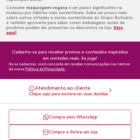
Consumir
maquiagem vegana
é um passo significativo na
mudança por hábitos mais sustentáveis. Saiba um pouco mais
sobre outras atitudes e metas sustentáveis do Grupo Boticário
e também aproveite para saber como embalagens vazias de
produtos podem dar presentes ou descontos na loja.
Veja
aqui!
Cadastre-se para receber promos e conteúdos inspirados
em vontades reais. Se joga!
Ao se cadastrar, você concorda em receber comunicações nos termos
da nossa
Política de Privacidade
.
Atendimento ao cliente
Clique aqui para esclarecer suas dúvidas.
Compre pelo WhatsApp
Compre e Retire em loja