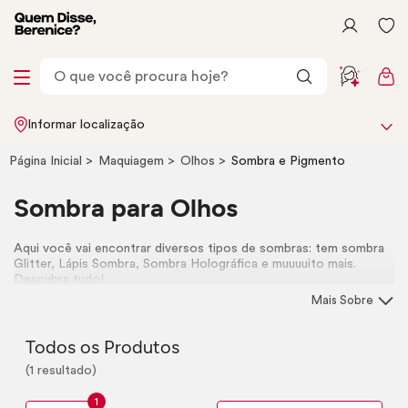
Informar localização
Página Inicial
Maquiagem
Olhos
Sombra e Pigmento
Sombra para Olhos
Aqui você vai encontrar diversos tipos de sombras: tem sombra
Glitter, Lápis Sombra, Sombra Holográfica e muuuuito mais.
Descubra tudo!
Mais Sobre
Todos os Produtos
(1 resultado)
1