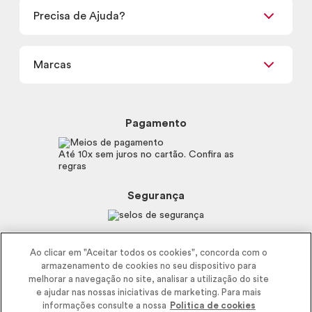
Retirada em Loja
Precisa de Ajuda?
Nossas Lojas
Termos de uso
Meus Pedidos
Carga Tributária
Marcas
Frete e Entrega
Política de Privacidade
Trocas e Devoluções
Proteja-se Contra Fraudes
Beleza na Web
Perguntas Frequentes
Preferências de Cookies
Boticário
Mapa do Site
Pagamento
Consumidor.gov.br
Eudora
Fale Conosco
Código de defesa do consumidor
Vult
Até 10x sem juros no cartão. Confira as
E-mail
Trabalhe com a gente
regras
O.U.i
Sustentabilidade
Truss
Recicla
Segurança
Dr. Jones
Recomendações Covid19
Menu de Makes
Siga a empresa nas redes
Ao clicar em "Aceitar todos os cookies", concorda com o
armazenamento de cookies no seu dispositivo para
melhorar a navegação no site, analisar a utilização do site
e ajudar nas nossas iniciativas de marketing. Para mais
informações consulte a nossa
Politica de cookies