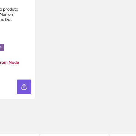
s
rrom Nude
 AGORA ❯
ADICIONAR À SACOLA