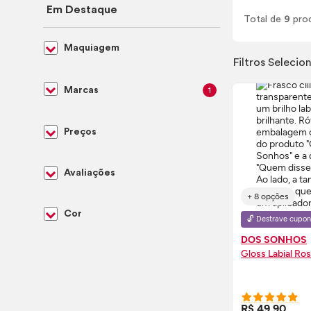
Em Destaque
Total de
9
pro
Maquiagem
Filtros Selecio
Marcas
1
Preços
Avaliações
+ 8 opções
Cor
🔓 Destrave cupon
DOS SONHOS
Gloss
Labial Ro
COMPRE
R$ 49,90