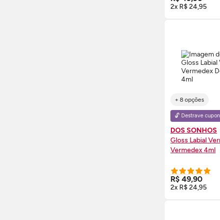
2x R$ 24,95
+ 8 opções
🔓 Destrave cupon
DOS SONHOS
Gloss
Labial Ve
Vermedex 4ml
COMPRE
R$ 49,90
2x R$ 24,95