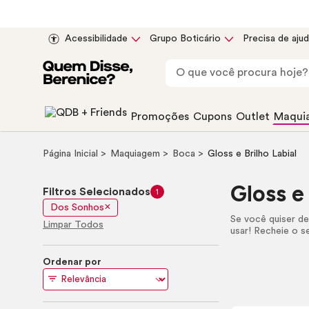
Acessibilidade
Grupo Boticário
Precisa de aju
Promoções
Cupons
Outlet
Maqui
Página Inicial
Maquiagem
Boca
Gloss
e Brilho Labial
Gloss
e 
Filtros Selecionados
1
Dos Sonhos
Se você quiser dei
Limpar Todos
usar! Recheie o 
Ordenar por