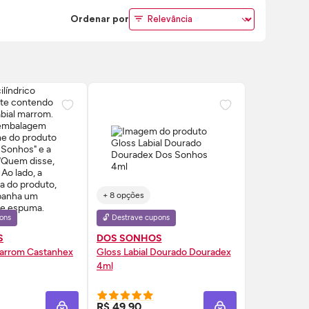
Ordenar por
+ 8 opções
ons
🔓 Destrave cupons
S
DOS SONHOS
Marrom Castanhex
Gloss
Labial Dourado Douradex
4ml
RE AGORA ❯
COMPRE AGORA ❯
R$ 49,90