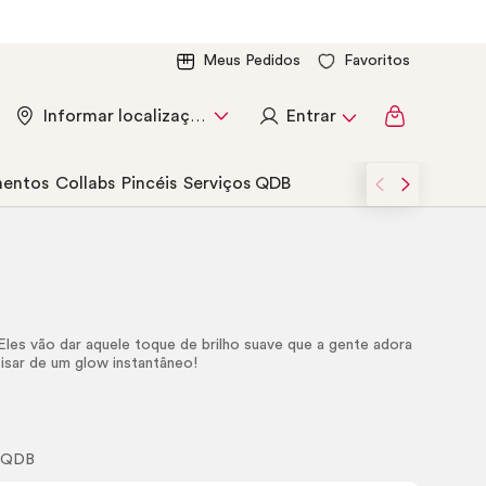
Meus Pedidos
Favoritos
Entrar
Informar localização
entos
Collabs
Pincéis
Serviços QDB
 Eles vão dar aquele toque de brilho suave que a gente adora
isar de um
glow
instantâneo!
l QDB