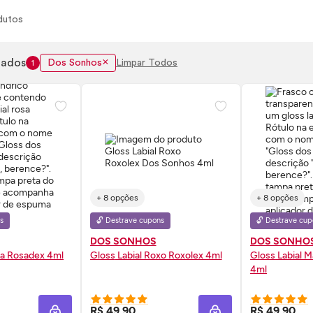
dutos
nados
Dos Sonhos
Limpar Todos
1
+ 8 opções
+ 8 opções
s
🔓 Destrave cupons
🔓 Destrave cup
DOS SONHOS
DOS SONHO
sa Rosadex 4ml
Gloss
Labial Roxo Roxolex 4ml
Gloss
Labial 
4ml
 AGORA ❯
COMPRE AGORA ❯
COMP
R$ 49,90
R$ 49,90