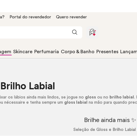
da?
Portal do revendedor
Quero revender
agem
Skincare
Perfumaria
Corpo & Banho
Presentes
Lançam
Brilho Labial
xar os lábios ainda mais lindos, se jogue no
gloss
ou no
brilho labial
.
seu
nécessaire
e tenha sempre um
gloss
labial
na mão para quando prec
Brilhe ainda mais ✨
Seleção de
Gloss
e Brilho Labia