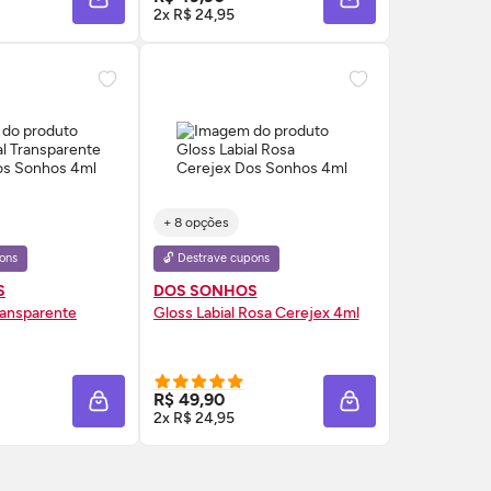
A
ADICIONAR À SACOLA
ADICIONAR À SAC
2x R$ 24,95
+ 8 opções
ons
🔓 Destrave cupons
S
DOS SONHOS
ransparente
Gloss
Labial Rosa Cerejex 4ml
RE AGORA ❯
COMPRE AGORA ❯
R$ 49,90
A
ADICIONAR À SACOLA
ADICIONAR À SAC
2x R$ 24,95