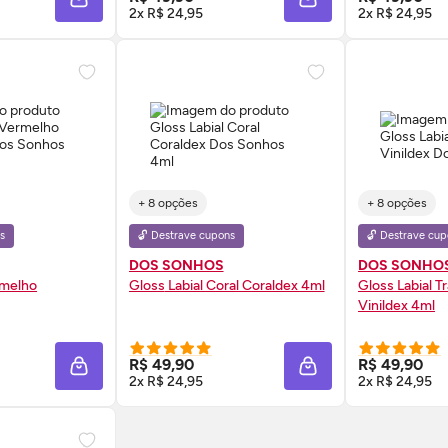
ADICIONAR À SACOLA
ADICIONAR À SACOL
2x R$ 24,95
2x R$ 24,95
+ 8 opções
+ 8 opções
s
🔓 Destrave cupons
🔓 Destrave cup
DOS SONHOS
DOS SONHO
rmelho
Gloss
Labial Coral Coraldex 4ml
Gloss
Labial T
Vinildex 4ml
 AGORA ❯
COMPRE AGORA ❯
COMP
R$ 49,90
R$ 49,90
ADICIONAR À SACOLA
ADICIONAR À SACOL
2x R$ 24,95
2x R$ 24,95