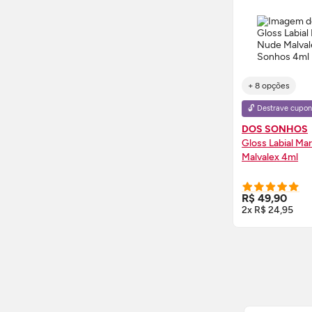
+ 8 opções
🔓 Destrave cupon
DOS SONHOS
Gloss
Labial Ma
Malvalex 4ml
COMPRE
R$ 49,90
2x R$ 24,95