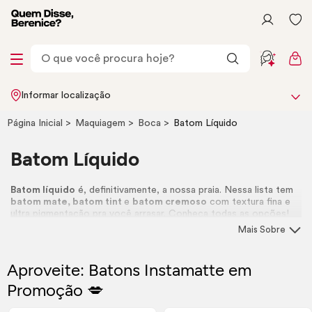
Informar localização
Página Inicial
Maquiagem
Boca
Batom Líquido
Batom Líquido
Batom líquido
é, definitivamente, a nossa praia. Nessa lista tem
batom mate, batom
tint
e
batom cremoso
com textura fina e
ultra pigmentação pra você arrasar. Conheça todas as opções!
Mais Sobre
Aproveite: Batons Instamatte em
Promoção 💋