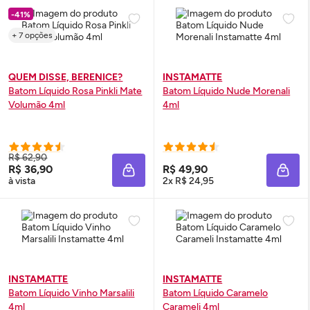
-41%
+ 7 opções
QUEM DISSE, BERENICE?
INSTAMATTE
Batom Líquido Rosa Pinkli Mate
Batom Líquido Nude Morenali
Volumão 4ml
4ml
R$ 62,90
R$ 36,90
R$ 49,90
ADICIONAR À SACOLA
ADIC
à vista
2x R$ 24,95
INSTAMATTE
INSTAMATTE
Batom Líquido Vinho Marsalili
Batom Líquido Caramelo
4ml
Carameli 4ml