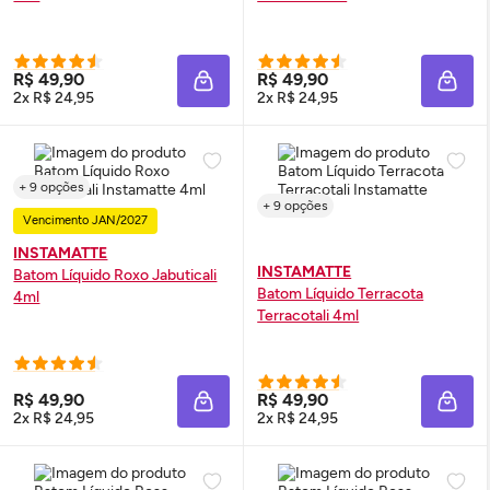
R$ 49,90
R$ 49,90
ADICIONAR À SACOLA
ADIC
2x R$ 24,95
2x R$ 24,95
+ 9 opções
+ 9 opções
Vencimento JAN/2027
INSTAMATTE
INSTAMATTE
Batom Líquido Roxo Jabuticali
Batom Líquido Terracota
4ml
Terracotali 4ml
R$ 49,90
R$ 49,90
ADICIONAR À SACOLA
ADIC
2x R$ 24,95
2x R$ 24,95