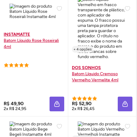
INSTAMATTE
Batom Líquido Rose Roseirali
4ml
+ 4 opções
DOS SONHOS
Batom Líquido Cremoso
Vermelho Vermelite 4ml
R$ 49,90
R$ 52,90
ADICIONAR À SACOLA
ADIC
2x R$ 24,95
2x R$ 26,45