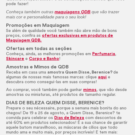
pode fazer!
Conheça também outras
maquiagens QDB
que vão trazer
mais cor e personalidade para o seu
look!
Promoções em Maquiagem
Se além de qualidade você também não abre mão de bons
preços, confira as
ofertas exclusivas em produtos de
Maquiagem QDB.
Ofertas em todas as seções
Conheça, ainda, as melhores promoções em
Perfumaria
,
Skincare
e
Corpo e Banho
!
Amostras e Mimos de QDB
Receba em casa uma
amostra Quem Disse, Berenice?
de
algumas de nossas mais famosas marcas: clique
aqui
e
descubra como consegui-las em suas compras!
Ao comprar, você também pode ganhar
mimos
, que vão desde
amostras ou miniaturas, até produtos de tamanho regular.
DIAS DE BELEZA QUEM DISSE, BERENICE?
Prepare o seu nécessaire, porque a semana mais bonita do ano
chegou! De 19 a 25 de agosto, a Quem Disse, Berenice? te
convida para celebrar os
Dias de Beleza
com descontos de
até 60% em produtos selecionados! É a sua chance de garantir
aquele batom maravilhoso, as máscaras de cílios que todo
mundo ama e muito mais, por preços incríveis! E tem mais: