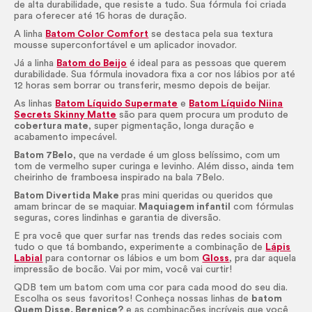
de alta durabilidade, que resiste a tudo. Sua fórmula foi criada
para oferecer até 16 horas de duração.
A linha
Batom Color Comfort
se destaca pela sua textura
mousse superconfortável e um aplicador inovador.
Já a linha
Batom do Beijo
é ideal para as pessoas que querem
durabilidade. Sua fórmula inovadora fixa a cor nos lábios por até
12 horas sem borrar ou transferir, mesmo depois de beijar.
As linhas
Batom Líquido Supermate
e
Batom Líquido Niina
Secrets Skinny Matte
são para quem procura um produto de
cobertura mate
, super pigmentação, longa duração e
acabamento impecável.
Batom 7Belo
, que na verdade é um
gloss
belíssimo, com um
tom de vermelho super curinga e levinho. Além disso, ainda tem
cheirinho de framboesa inspirado na bala 7Belo.
Batom Divertida
Make
pras mini queridas ou queridos que
amam brincar de se maquiar.
Maquiagem infantil
com fórmulas
seguras, cores lindinhas e garantia de diversão.
E pra você que quer surfar nas trends das redes sociais com
tudo o que tá bombando, experimente a combinação de
Lápis
Labial
para contornar os lábios e um bom
Gloss
, pra dar aquela
impressão de bocão. Vai por mim, você vai curtir!
QDB tem um batom com uma cor para cada mood do seu dia.
Escolha os seus favoritos! Conheça nossas linhas de
batom
Quem Disse, Berenice?
e as combinações incríveis que você