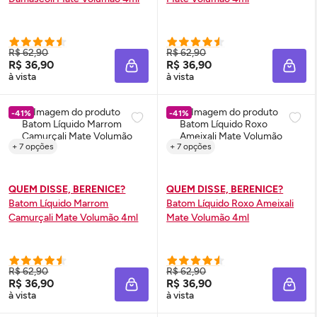
R$ 62,90
R$ 62,90
R$ 36,90
R$ 36,90
ADICIONAR À SACOLA
ADIC
à vista
à vista
-41%
-41%
+ 7 opções
+ 7 opções
QUEM DISSE, BERENICE?
QUEM DISSE, BERENICE?
Batom Líquido Marrom
Batom Líquido Roxo Ameixali
Camurçali Mate Volumão 4ml
Mate Volumão 4ml
R$ 62,90
R$ 62,90
R$ 36,90
R$ 36,90
ADICIONAR À SACOLA
ADIC
à vista
à vista