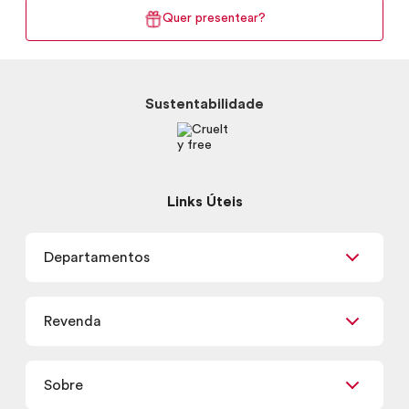
Quer presentear?
Sustentabilidade
Links Úteis
Departamentos
Maquiagem
Revenda
Skincare
Corpo e Banho
Já sou Revendedor
Presentes
Sobre
Quero ser Revendedor
Promoções