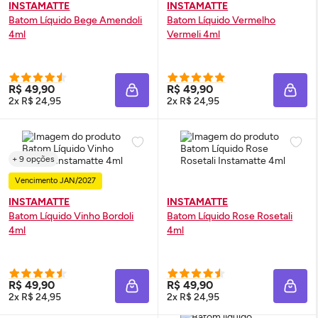
INSTAMATTE
INSTAMATTE
Batom Líquido Bege Amendoli
Batom Líquido Vermelho
4ml
Vermeli 4ml
R$ 49,90
R$ 49,90
ADICIONAR À SACOLA
ADIC
2x R$ 24,95
2x R$ 24,95
+ 9 opções
Vencimento JAN/2027
INSTAMATTE
INSTAMATTE
Batom Líquido Vinho Bordoli
Batom Líquido Rose Rosetali
4ml
4ml
R$ 49,90
R$ 49,90
ADICIONAR À SACOLA
ADIC
2x R$ 24,95
2x R$ 24,95