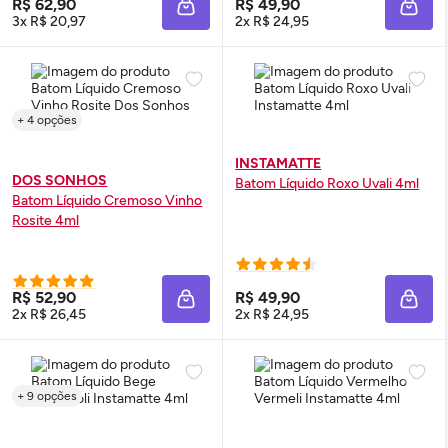
R$ 62,90
R$ 49,90
ADICIONAR À SACOLA
ADIC
3x R$ 20,97
2x R$ 24,95
+ 4 opções
INSTAMATTE
DOS SONHOS
Batom Líquido Roxo Uvali 4ml
Batom Líquido Cremoso Vinho
Rosite 4ml
R$ 52,90
R$ 49,90
ADICIONAR À SACOLA
ADIC
2x R$ 26,45
2x R$ 24,95
+ 9 opções