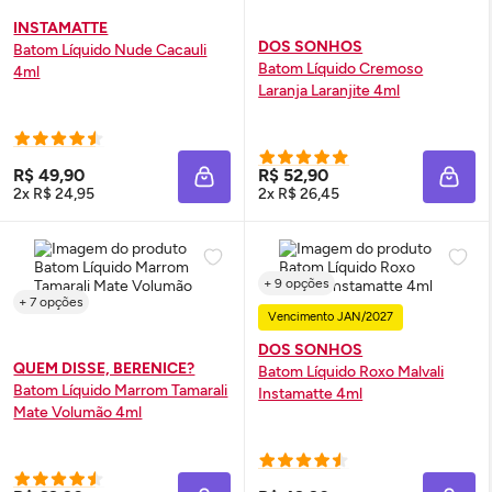
INSTAMATTE
DOS SONHOS
Batom Líquido Nude Cacauli
Batom Líquido Cremoso
4ml
Laranja Laranjite 4ml
R$ 49,90
R$ 52,90
ADICIONAR À SACOLA
ADIC
2x R$ 24,95
2x R$ 26,45
+ 9 opções
+ 7 opções
Vencimento JAN/2027
DOS SONHOS
QUEM DISSE, BERENICE?
Batom Líquido Roxo Malvali
Batom Líquido Marrom Tamarali
Instamatte 4ml
Mate Volumão 4ml