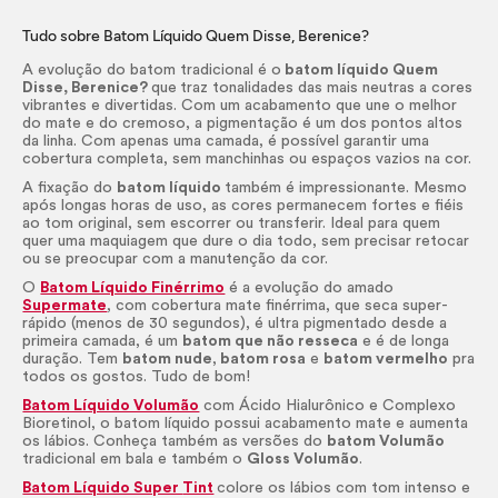
Tudo sobre Batom Líquido Quem Disse, Berenice?
A evolução do batom tradicional é o
batom líquido Quem
Disse, Berenice?
que
traz tonalidades das mais neutras a cores
vibrantes e divertidas. Com um acabamento que une o melhor
do mate e do cremoso, a pigmentação é um dos pontos altos
da linha. Com apenas uma camada, é possível garantir uma
cobertura completa, sem manchinhas ou espaços vazios na cor.
A fixação do
batom líquido
também é impressionante. Mesmo
após longas horas de uso, as cores permanecem fortes e fiéis
ao tom original, sem escorrer ou transferir. Ideal para quem
quer uma maquiagem que dure o dia todo, sem precisar retocar
ou se preocupar com a manutenção da cor.
O
Batom Líquido Finérrimo
é a evolução do amado
Supermate
, com cobertura mate finérrima, que seca super-
rápido (menos de 30 segundos), é ultra pigmentado desde a
primeira camada, é um
batom que não resseca
e é de longa
duração. Tem
batom nude
,
batom rosa
e
batom vermelho
pra
todos os gostos. Tudo de bom!
Batom Líquido Volumão
com Ácido Hialurônico e Complexo
Bioretinol, o batom líquido possui acabamento mate e aumenta
os lábios. Conheça também as versões do
batom Volumão
tradicional em bala e também o
Gloss
Volumão
.
Batom Líquido Super
Tint
colore os lábios com tom intenso e