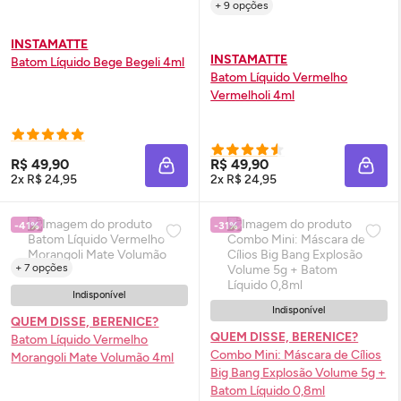
+ 9 opções
INSTAMATTE
INSTAMATTE
Batom Líquido Bege Begeli 4ml
Batom Líquido Vermelho
Vermelholi 4ml
R$ 49,90
R$ 49,90
ADICIONAR À SACOLA
ADIC
2x R$ 24,95
2x R$ 24,95
-41%
-31%
+ 7 opções
Indisponível
Indisponível
QUEM DISSE, BERENICE?
QUEM DISSE, BERENICE?
Batom Líquido Vermelho
Combo Mini: Máscara de Cílios
Morangoli Mate Volumão 4ml
Big Bang Explosão Volume 5g +
Batom Líquido 0,8ml