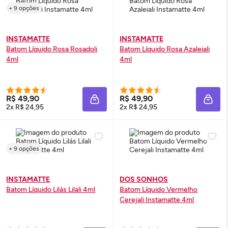
+ 9 opções
INSTAMATTE
INSTAMATTE
Batom Líquido Rosa Rosadoli
Batom Líquido Rosa Azaleiali
4ml
4ml
R$ 49,90
R$ 49,90
ADICIONAR À SACOLA
ADIC
2x R$ 24,95
2x R$ 24,95
+ 9 opções
INSTAMATTE
DOS SONHOS
Batom Líquido Lilás Lilali 4ml
Batom Líquido Vermelho
Cerejali Instamatte 4ml