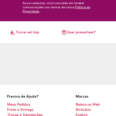
Ao se cadastrar, você concorda em receber
comunicações nos termos da nossa
Política de
Privacidade
.
Trocar em loja
Quer presentear?
Precisa de Ajuda?
Marcas
Meus Pedidos
Beleza na Web
Frete e Entrega
Boticário
Trocas e Devoluções
Eudora