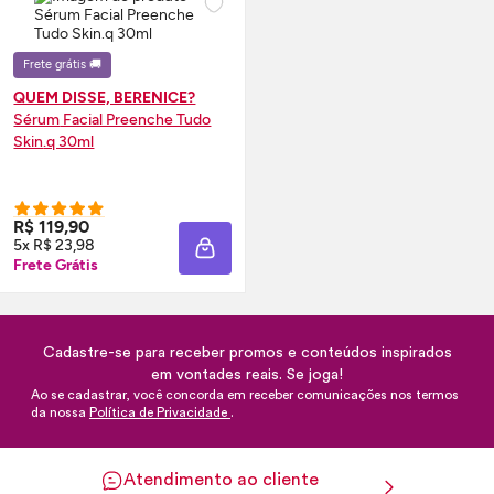
Frete grátis 🚚
QUEM DISSE, BERENICE?
Sérum
Facial Preenche Tudo
Skin
.q 30ml
R$ 119,90
5x R$ 23,98
ADICIONAR À SACOLA
Frete Grátis
Cadastre-se para receber promos e conteúdos inspirados
em vontades reais. Se joga!
Ao se cadastrar, você concorda em receber comunicações nos termos
da nossa
Política de Privacidade
.
Atendimento ao cliente