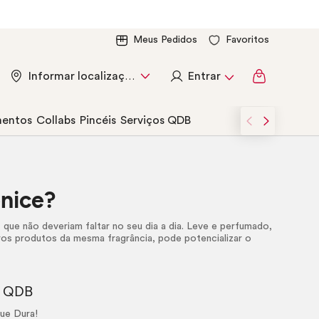
Meus Pedidos
Favoritos
Entrar
Informar localização
entos
Collabs
Pincéis
Serviços QDB
enice?
o
que não deveriam faltar no seu dia a dia. Leve e perfumado,
os produtos da mesma fragrância, pode potencializar o
e QDB
ue Dura!