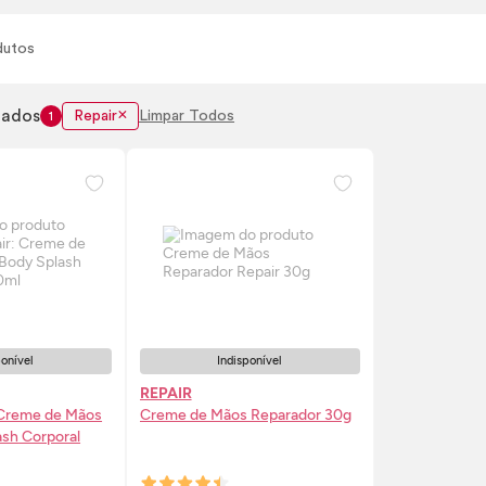
dutos
nados
Repair
Limpar Todos
1
ponível
Indisponível
REPAIR
 Creme de Mãos
Creme de Mãos Reparador 30g
ash
Corporal
SE-ME
AVISE-ME