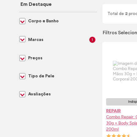
Em Destaque
Total de
2
pro
Corpo e Banho
Filtros Selecio
Marcas
1
Preços
Tipo de Pele
Avaliações
Indis
REPAIR
Combo Repair:
30g +
Body
Spl
200ml
AVI