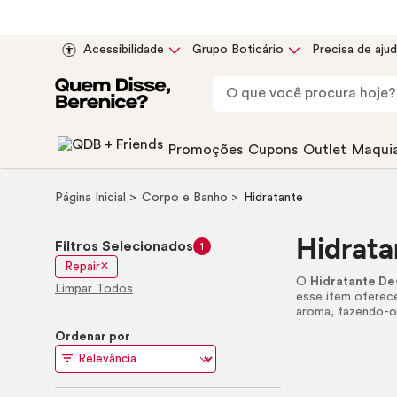
Acessibilidade
Grupo Boticário
Precisa de aju
Promoções
Cupons
Outlet
Maqui
Página Inicial
Corpo e Banho
Hidratante
Hidrata
Filtros Selecionados
1
Repair
O
Hidratante De
Limpar Todos
esse item oferec
aroma, fazendo-o
Ordenar por