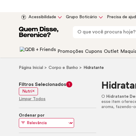
Acessibilidade
Grupo Boticário
Precisa de aju
Promoções
Cupons
Outlet
Maqui
Página Inicial
Corpo e Banho
Hidratante
Hidrata
Filtros Selecionados
1
Nutri
O
Hidratante De
Limpar Todos
esse item oferec
aroma, fazendo-o
Ordenar por