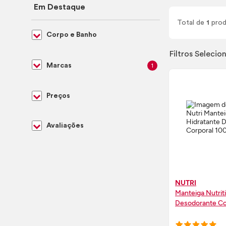
Em Destaque
Total de
1
prod
Corpo e Banho
Filtros Selecio
Marcas
1
Preços
Avaliações
NUTRI
Manteiga Nutrit
Desodorante Co
COMPRE