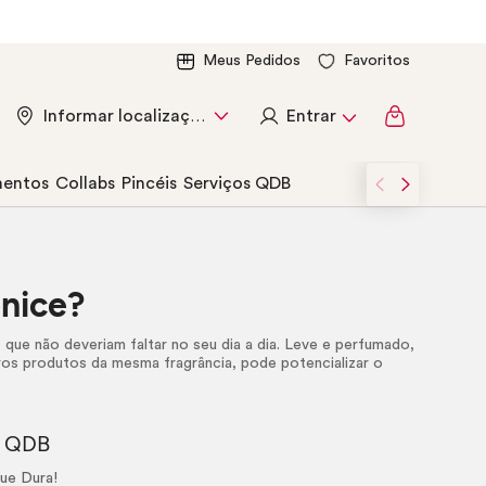
Meus Pedidos
Favoritos
Entrar
Informar localização
entos
Collabs
Pincéis
Serviços QDB
enice?
o
que não deveriam faltar no seu dia a dia. Leve e perfumado,
os produtos da mesma fragrância, pode potencializar o
e QDB
ue Dura!