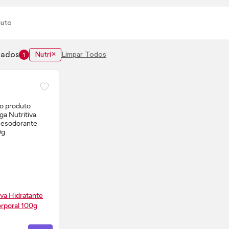
uto
nados
Nutri
Limpar Todos
1
iva Hidratante
rporal 100g
 AGORA ❯