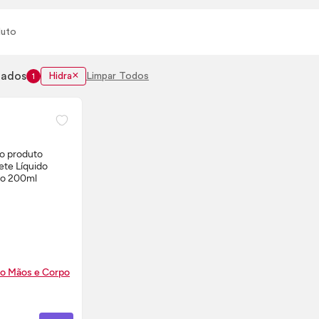
uto
nados
Hidra
Limpar Todos
1
do Mãos e Corpo
 AGORA ❯