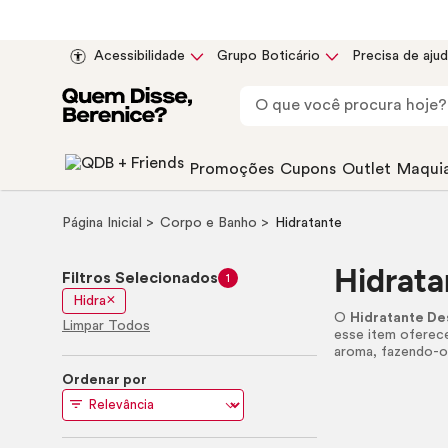
Acessibilidade
Grupo Boticário
Precisa de aju
Promoções
Cupons
Outlet
Maqui
Página Inicial
Corpo e Banho
Hidratante
Hidrata
Filtros Selecionados
1
Hidra
O
Hidratante De
Limpar Todos
esse item oferec
aroma, fazendo-o
Ordenar por