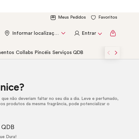
Meus Pedidos
Favoritos
Entrar
Informar localização
entos
Collabs
Pincéis
Serviços QDB
enice?
o
que não deveriam faltar no seu dia a dia. Leve e perfumado,
os produtos da mesma fragrância, pode potencializar o
e QDB
ue Dura!