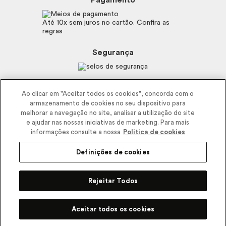
Pagamento
Consumidor.gov.br
Eudora
Fale Conosco
Código de defesa do consumidor
Vult
Até 10x sem juros no cartão. Confira as
E-mail
Trabalhe com a gente
regras
O.U.i
Sustentabilidade
Truss
Recicla
Segurança
Dr. Jones
Recomendações Covid19
Menu de Makes
Siga a empresa nas redes
Ao clicar em "Aceitar todos os cookies", concorda com o
armazenamento de cookies no seu dispositivo para
melhorar a navegação no site, analisar a utilização do site
e ajudar nas nossas iniciativas de marketing. Para mais
informações consulte a nossa
Politica de cookies
Definições de cookies
2025 - Interbelle Comércio de Produtos de Beleza LTDA.
Rodovia Régis Bitencourt, Km 437, Ribeirão Vermelho, Registro, SP,
Rejeitar Todos
CEP 11900-000 | CNPJ/MF 11.137.051/0406-41 IE 574.066.180.111
Pode Confiar
Aceitar todos os cookies