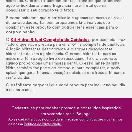
hidratada. O produto também conta nutrientes que promovem
ação antioxidante e uma fragrância floral frutal que irá
conquistar o seu coração (e olfato).
E como sabemos que o esfoliante é apenas um passo da rotina
de autocuidados, também preparamos kits incríveis que
combinam este produto com outros itens essenciais para o
corpo e banho
.
O
Kit Hidra: Ritual Completo de Cuidados
, por exemplo, traz
tudo o que você precisa para uma rotina completa de cuidados.
A loção hidratante desodorante e o sorbet desodorante
hidratante deixam a pele macia. O creme hidratante para as
mãos mantém a região livre do ressecamento e o sabonete
líquido proporciona uma limpeza gentil. O
esfoliante
da linha
Hidra também faz parte do combo e, para completar, o
body
splash
que garante uma sensação deliciosa e refrescante para o
resto do dia.
O
esfoliante corporal
que você procura para incluir no seu dia
a dia está aqui!
Cadastre-se para receber promos e conteúdos inspirados
em vontades reais. Se joga!
Ao se cadastrar, você concorda em receber comunicações nos termos
da nossa
Política de Privacidade
.