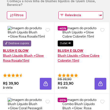
Conheça a nova linha de
blushes
líquidos de Quem Disse,
Berenice?
Filtros
-40%
🔓 Destrave cupons
Outlet 📢
BLUSH E GLOW
BLUSH E GLOW
Blush
Líquido
Blush
+
Glow
Blush
Líquido +
Glow
Cobre
Rosa Rosalix15ml
Cobretin 15ml
R$ 39,90
R$ 39,90
R$ 23,90
ADICIONAR À SACOLA
ADIC
à vista
à vista
-20%