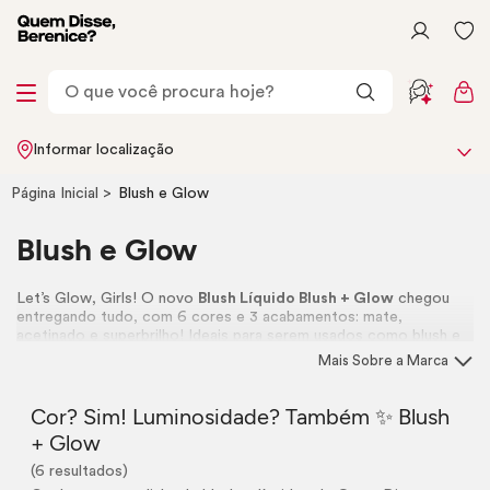
Informar localização
Página Inicial
Blush
e
Glow
Blush
e
Glow
Let’s
Glow
, Girls! O novo
Blush
Líquido
Blush
+
Glow
chegou
entregando tudo, com 6 cores e 3 acabamentos: mate,
acetinado e superbrilho! Ideais para serem usados como
blush
e
iluminador, eles vão ser o novo hit do seu
nécessaire
de
Mais Sobre a Marca
maquiagem! Vem garantir seu
Blush
Glow
! ✨
Cor? Sim! Luminosidade? Também ✨
Blush
+
Glow
(6 resultados)