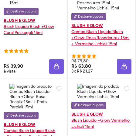
🔓 Destrave cupons
🔓 Destrave cupons
BLUSH E GLOW
BLUSH E GLOW
Blush
Líquido
Blush
+
Glow
Combo
Blush
Líquido
Blush
Coral Pessegoli 15ml
+
Glow
: Rosa Rosedourex 15ml
+ Vermelho Lichiali 15ml
R$ 79,80
R$ 39,90
R$ 63,80
ADICIONAR À SACOLA
ADIC
à vista
3x R$ 21,27
🔓 Destrave cupons
BLUSH E GLOW
🔓 Destrave cupons
Blush
Líquido +
Glow
Vermelho
BLUSH E GLOW
Lichiali 15ml
Combo
Blush
Líquido
Blush