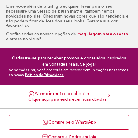
E se você além de
blush
glow
, quiser levar para o seu
nécessaire
uma versão de
blush
matte
, também temos
novidades no site. Chegaram novas cores que são tendência e
não podem ficar de fora dos seus
looks
. Garanta sua cor
favorita! <3
Confira todas as nossas opções de
maquiagem para o rosto
e arrase no visual!
Cadastre-se para receber promos e conteúdos inspirados
em vontades reais. Se joga!
Ao se cadastrar, você concorda em receber comunicações nos termos
da nossa
Política de Privacidade
.
Atendimento ao cliente
Clique aqui para esclarecer suas dúvidas.
Compre pelo WhatsApp
Compre e Retire em loja