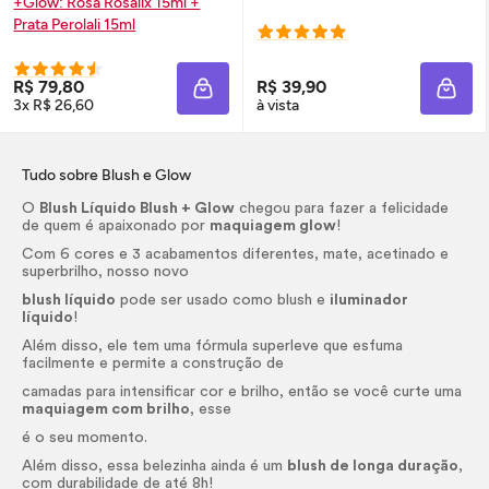
+
Glow
: Rosa Rosalix 15ml +
Prata Perolali 15ml
R$ 79,80
R$ 39,90
ADICIONAR À SACOLA
ADIC
3x R$ 26,60
à vista
Tudo sobre
Blush
e
Glow
O
Blush
Líquido
Blush
+
Glow
chegou para fazer a felicidade
de quem é apaixonado por
maquiagem
glow
!
Com 6 cores e 3 acabamentos diferentes, mate, acetinado e
superbrilho, nosso novo
blush
líquido
pode ser usado como
blush
e
iluminador
líquido
!
Além disso, ele tem uma fórmula superleve que esfuma
facilmente e permite a construção de
camadas para intensificar cor e brilho, então se você curte uma
maquiagem com brilho
, esse
é o seu momento.
Além disso, essa belezinha ainda é um
blush
de longa duração
,
com durabilidade de até 8h!