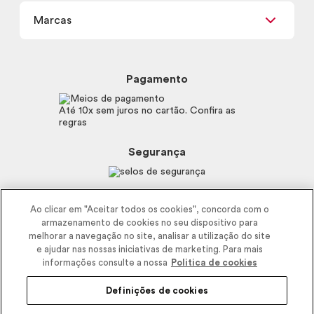
Meus Pedidos
Carga Tributária
Marcas
Frete e Entrega
Política de Privacidade
Trocas e Devoluções
Proteja-se Contra Fraudes
Beleza na Web
Perguntas Frequentes
Preferências de Cookies
Boticário
Mapa do Site
Pagamento
Consumidor.gov.br
Eudora
Fale Conosco
Código de defesa do consumidor
Vult
Até 10x sem juros no cartão. Confira as
E-mail
Trabalhe com a gente
regras
O.U.i
Sustentabilidade
Truss
Recicla
Segurança
Dr. Jones
Recomendações Covid19
Menu de Makes
Siga a empresa nas redes
Ao clicar em "Aceitar todos os cookies", concorda com o
armazenamento de cookies no seu dispositivo para
melhorar a navegação no site, analisar a utilização do site
e ajudar nas nossas iniciativas de marketing. Para mais
informações consulte a nossa
Politica de cookies
Definições de cookies
2025 - Interbelle Comércio de Produtos de Beleza LTDA.