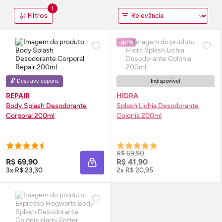
1
Filtros
-40%
🔓 Destrave cupons
Indisponível
REPAIR
HIDRA
Body
Splash
Desodorante
Splash
Lichia Desodorante
Corporal 200ml
Colonia 200ml
R$ 69,90
R$ 69,90
R$ 41,90
ADICIONAR À SACOLA
3x R$ 23,30
2x R$ 20,95