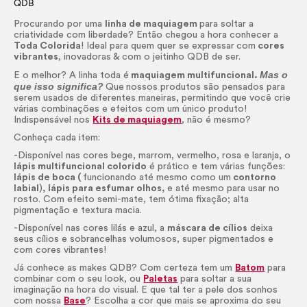
QDB
Procurando por uma
linha de maquiagem
para soltar a
criatividade com liberdade? Então chegou a hora conhecer a
Toda Colorida
! Ideal para quem quer se expressar
com
cores
vibrantes
, inovadoras & com o jeitinho QDB de ser.
Mas o
E o melhor? A linha toda é
maquiagem multifuncional.
que isso significa?
Que
nossos produtos são pensados para
serem usados de diferentes maneiras, permitindo que você crie
várias combinações e efeitos com um único produto!
Indispensável nos
Kits de maquiagem
, não é mesmo?
Conheça cada item:
-Disponível nas cores bege, marrom, vermelho, rosa e laranja, o
lápis multifuncional colorido
é prático e tem várias funções:
lápis de boca (
funcionando até mesmo como um
contorno
labial
)
,
lápis para esfumar olhos,
e até mesmo para usar no
rosto. Com efeito semi-mate, tem ótima fixação; alta
pigmentação e textura macia.
-Disponível nas cores lilás e azul, a
máscara de cílios
deixa
seus cílios e sobrancelhas volumosos, super pigmentados e
com cores vibrantes!
Já conhece as makes QDB? Com certeza tem um
Batom
para
combinar com o seu look, ou
Paletas
para soltar a sua
imaginação na hora do visual. E que tal ter a pele dos sonhos
com nossa
Base
? Escolha a cor que mais se aproxima do seu