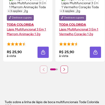
+ 3 opções
+ 3 opções
🔓 Destrave cupons
🔓 Destrave cupons
TODA COLORIDA
TODA COLORIDA
Lápis Multifuncional 3 Em 1
Lápis Multifuncional 3 Em 1
Marrom Animação 1,2g
Vermelho Coração 1,2g
R$ 25,90
R$ 25,90
ADICIONAR À SACOLA
ADIC
à vista
à vista
Tudo sobre a linha de lápis de boca multifuncionais Toda Colorida