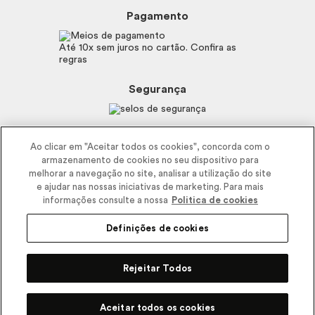
Boticário
Mapa do Site
Pagamento
Consumidor.gov.br
Eudora
Fale Conosco
Código de defesa do consumidor
Vult
Até 10x sem juros no cartão. Confira as
E-mail
Trabalhe com a gente
regras
O.U.i
Sustentabilidade
Truss
Recicla
Segurança
Dr. Jones
Recomendações Covid19
Menu de Makes
Siga a empresa nas redes
Ao clicar em "Aceitar todos os cookies", concorda com o
armazenamento de cookies no seu dispositivo para
melhorar a navegação no site, analisar a utilização do site
e ajudar nas nossas iniciativas de marketing. Para mais
informações consulte a nossa
Politica de cookies
Definições de cookies
2025 - Interbelle Comércio de Produtos de Beleza LTDA.
Rodovia Régis Bitencourt, Km 437, Ribeirão Vermelho, Registro, SP,
Rejeitar Todos
CEP 11900-000 | CNPJ/MF 11.137.051/0406-41 IE 574.066.180.111
Pode Confiar
Aceitar todos os cookies