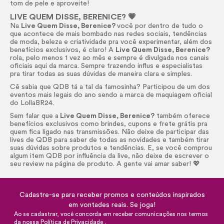
tom de pele e aproveite!
LIVE QUEM DISSE, BERENICE? 💗
Na
Live Quem Disse, Berenice?
você por dentro de tudo o
que acontece de mais bombado nas redes sociais, tendências
de moda, beleza e criatividade pra você experimentar, além dos
benefícios exclusivos, é claro! A
Live Quem Disse, Berenice?
rola, pelo menos 1 vez ao mês e sempre é divulgada nos canais
oficiais aqui da marca. Sempre trazendo influs e especialistas
pra tirar todas as suas dúvidas de maneira clara e simples.
Cê sabia que QDB tá a tal da famosinha? Participou de um dos
eventos mais legais do ano sendo a marca de maquiagem oficial
do LollaBR24.
Sem falar que a
Live Quem Disse, Berenice?
também oferece
benefícios exclusivos como brindes, cupons e frete grátis pra
quem fica ligado nas transmissões. Não deixe de participar das
lives de QDB para saber de todas as novidades e também tirar
suas dúvidas sobre produtos e tendências. E, se você comprou
algum item QDB por influência da live, não deixe de escrever o
seu review na página de produto. A gente vai amar saber! 💖
Cadastre-se para receber promos e conteúdos inspirados
em vontades reais. Se joga!
Ao se cadastrar, você concorda em receber comunicações nos termos
da nossa
Política de Privacidade
.