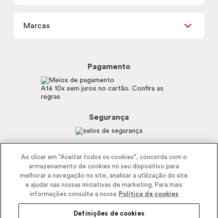
Termos de uso
Meus Pedidos
Carga Tributária
Marcas
Frete e Entrega
Política de Privacidade
Trocas e Devoluções
Proteja-se Contra Fraudes
Beleza na Web
Perguntas Frequentes
Preferências de Cookies
Boticário
Mapa do Site
Pagamento
Consumidor.gov.br
Eudora
Fale Conosco
Código de defesa do consumidor
Vult
Até 10x sem juros no cartão. Confira as
E-mail
Trabalhe com a gente
regras
O.U.i
Sustentabilidade
Truss
Recicla
Segurança
Dr. Jones
Recomendações Covid19
Menu de Makes
Siga a empresa nas redes
Ao clicar em "Aceitar todos os cookies", concorda com o
armazenamento de cookies no seu dispositivo para
melhorar a navegação no site, analisar a utilização do site
e ajudar nas nossas iniciativas de marketing. Para mais
informações consulte a nossa
Politica de cookies
Definições de cookies