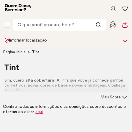
Informar localização
Página Inicial
Tint
Tint
Sim, quero
alta cobertura
! A linha que você já conhece ganhou
corretivos
, novas cores de
base
e novas embalagens. Conheça
tudo! 💗
Mais Sobre
Confira todas as informações e as condições sobre descontos e
ofertas ao clicar
aqui
.