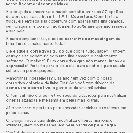
nosso
Recomendador de
Make
!
Ele te ajuda a encontrar o match perfeito entre as 27 opções
de cores da nossa
Base
Tint
Alta Cobertura
. Com textura
fluida, ela entrega alta cobertura com apenas uma fina camada,
softmatte
sem craquelar e com um acabamento
que não resseca
a sua pele.
E para complementar, o nosso
corretivo de maquiagem
da
linha
Tint
é simplesmente tudo!
Ele é aquele
corretivo líquido
que cobre tudo, sabe? Também
entrega alta cobertura com uma fina camada e acabamento
softmatte
. O melhor? É um
corretivo que não marca linhas de
expressão
! Perfeito para o dia a dia, para a noite e para aquela
selfie sem preocupações.
Manchinhas indesejadas? Elas não têm vez com o nosso
corretivo colorido
da linha
Tint
! Se você tem dúvidas de
como usar o corretivo
, a gente te dá uma mãozinha:
O tom
salmão
é o
corretivo rosa
da vida, ideal para neutralizar
olheiras azuladas e melasma em peles mais claras.
Já o verdinho é perfeito para esconder espinhas e rosáceas em
peles claras.
O laranja, nosso queridinho, neutraliza olheiras marrons e
azuladas, além do melasma, em
pele parda ou pele negra
.