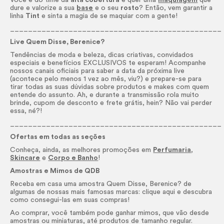
Você é do time da
alta cobertura
e quer uma
maquiagem
que
dure e valorize a sua
base
e o seu
rosto
? Então, vem garantir a
linha
Tint
e sinta a magia de se maquiar com a gente!
_______________________________________________
Live Quem Disse, Berenice?
Tendências de moda e beleza, dicas criativas, convidados
especiais e benefícios EXCLUSIVOS te esperam! Acompanhe
nossos canais oficiais para saber a data da próxima live
(acontece pelo menos 1 vez ao mês, viu?) e prepare-se para
tirar todas as suas dúvidas sobre produtos e
makes
com quem
entende do assunto. Ah, e durante a transmissão rola muito
brinde, cupom de desconto e frete grátis, hein? Não vai perder
essa, né?!
_______________________________________________
Ofertas em todas as seções
Conheça, ainda, as melhores promoções em
Perfumaria
,
Skincare
e
Corpo e Banho
!
Amostras e Mimos de QDB
Receba em casa uma amostra Quem Disse, Berenice? de
algumas de nossas mais famosas marcas: clique aqui e descubra
como consegui-las em suas compras!
Ao comprar, você também pode ganhar mimos, que vão desde
amostras ou miniaturas, até produtos de tamanho regular.