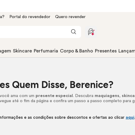
da?
Portal do revendedor
Quero revender
agem
Skincare
Perfumaria
Corpo & Banho
Presentes
Lançam
es Quem Disse, Berenice?
 você ama com um
presente especial
. Descubra
maquiagens
,
skinca
vegue até o fim da página e confira um passo a passo completo para ga
informações e as condições sobre descontos e ofertas ao clicar
aqui