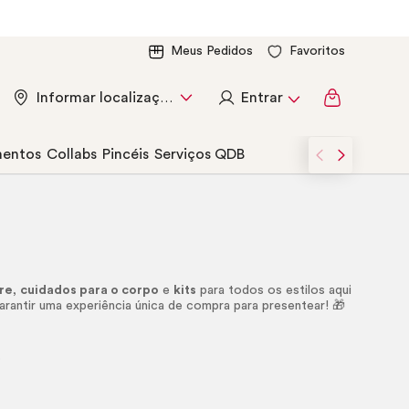
Meus Pedidos
Favoritos
Entrar
Informar localização
entos
Collabs
Pincéis
Serviços QDB
re
,
cuidados para o corpo
e
kits
para todos os estilos aqui
rantir uma experiência única de compra para presentear! 🎁
.