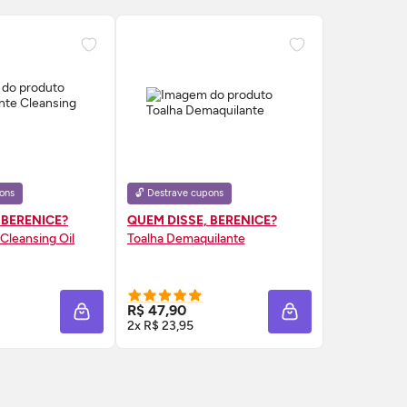
ons
🔓 Destrave cupons
 BERENICE?
QUEM DISSE, BERENICE?
 Cleansing
Oil
Toalha Demaquilante
RE AGORA ❯
COMPRE AGORA ❯
R$ 47,90
A
ADICIONAR À SACOLA
ADICIONAR À SAC
2x R$ 23,95