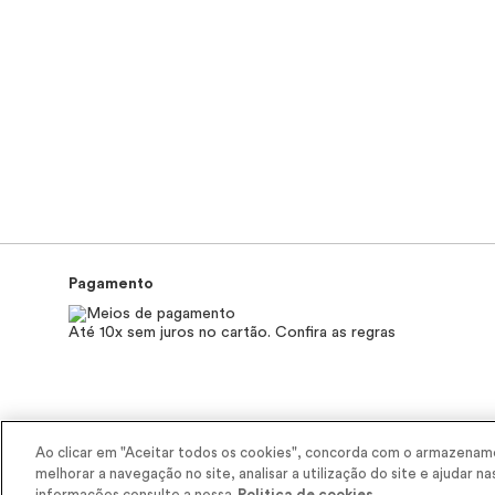
Pagamento
Até 10x sem juros no cartão. Confira as regras
2025 - Interbelle Comércio de Produtos de Beleza LTDA.
Ao clicar em "Aceitar todos os cookies", concorda com o armazename
Rodovia Régis Bitencourt, Km 437, Ribeirão Vermelho, Registro, SP, C
melhorar a navegação no site, analisar a utilização do site e ajudar na
informações consulte a nossa
Politica de cookies