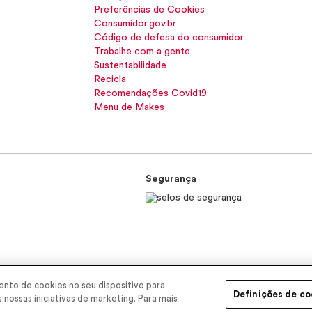
Preferências de Cookies
Consumidor.gov.br
Código de defesa do consumidor
Trabalhe com a gente
Sustentabilidade
Recicla
Recomendações Covid19
Menu de Makes
Segurança
nto de cookies no seu dispositivo para
EP 11900-000 | CNPJ/MF 11.137.051/0406-41 IE 574.066.180.111
Definições de co
s nossas iniciativas de marketing. Para mais