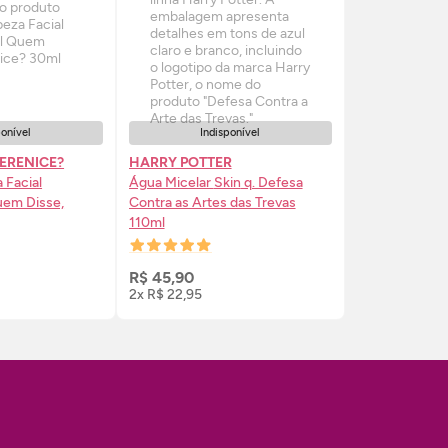
ponível
Indisponível
BERENICE?
HARRY POTTER
 Facial
Água Micelar
Skin
q. Defesa
em Disse,
Contra as Artes das Trevas
110ml
SE-ME
AVISE-ME
R$ 45,90
2x R$ 22,95