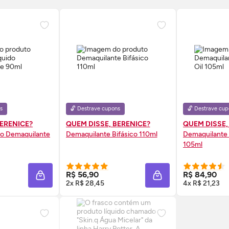
s
🔓 Destrave cupons
🔓 Destrave cup
BERENICE?
QUEM DISSE, BERENICE?
QUEM DISSE,
do Demaquilante
Demaquilante Bifásico 110ml
Demaquilante
105ml
 AGORA ❯
COMPRE AGORA ❯
COMP
R$ 56,90
R$ 84,90
ADICIONAR À SACOLA
ADICIONAR À SACOL
2x R$ 28,45
4x R$ 21,23