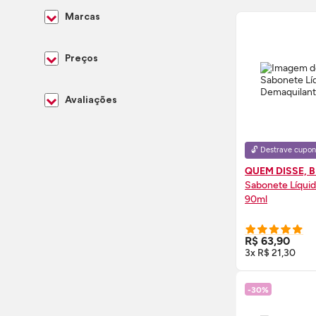
Marcas
Preços
Avaliações
🔓 Destrave cupon
QUEM DISSE, 
Sabonete Líqui
90ml
COMPRE
R$ 63,90
3x R$ 21,30
-30%