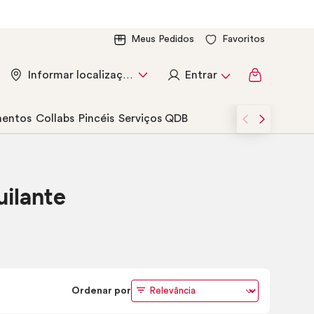
Meus Pedidos
Favoritos
Entrar
Informar localização
entos
Collabs
Pincéis
Serviços QDB
ilante
Ordenar por