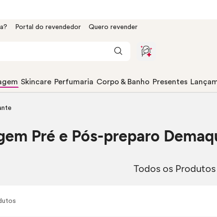
da?
Portal do revendedor
Quero revender
agem
Skincare
Perfumaria
Corpo & Banho
Presentes
Lançam
ante
gem Pré e Pós-preparo Demaqu
Todos os Produtos
dutos